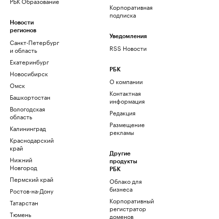
РБК Образование
Корпоративная
подписка
Новости
регионов
Уведомления
Санкт-Петербург
RSS Новости
и область
Екатеринбург
РБК
Новосибирск
О компании
Омск
Контактная
Башкортостан
информация
Вологодская
Редакция
область
Размещение
Калининград
рекламы
Краснодарский
край
Другие
Нижний
продукты
Новгород
РБК
Пермский край
Облако для
бизнеса
Ростов-на-Дону
Корпоративный
Татарстан
регистратор
Тюмень
доменов