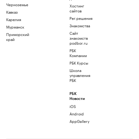
Черноземье
Хостинг
сайтов
Кавказ
Рег.решения
Карелия
Знакомства
Мурманск
Сайт
Приморский
знакомств
край
podbor.ru
РБК
Компании
РБК Курсы
Школа
управления
РБК
РБК
Новости
iOS
Android
AppGallery