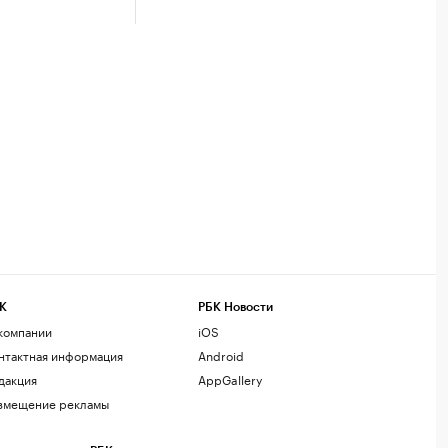
К
РБК Новости
компании
iOS
нтактная информация
Android
дакция
AppGallery
змещение рекламы