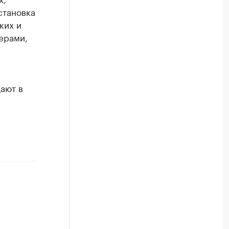
становка
ких и
ерами,
ают в