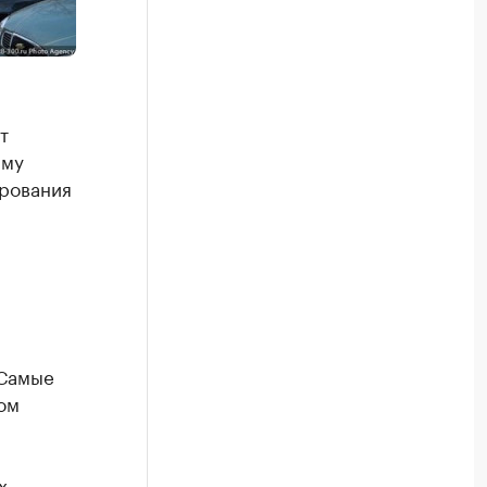
т
мму
ирования
 Самые
ом
х,