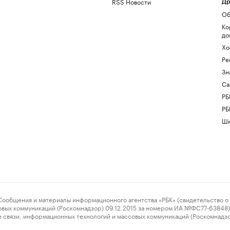
RSS Новости
Др
Об
Ко
до
Хо
Ре
Зн
Са
РБ
РБ
Шк
ения и материалы информационного агентства «РБК» (свидетельство о 
овых коммуникаций (Роскомнадзор) 09.12.2015 за номером ИА №ФС77-63848) 
 связи, информационных технологий и массовых коммуникаций (Роскомнадз