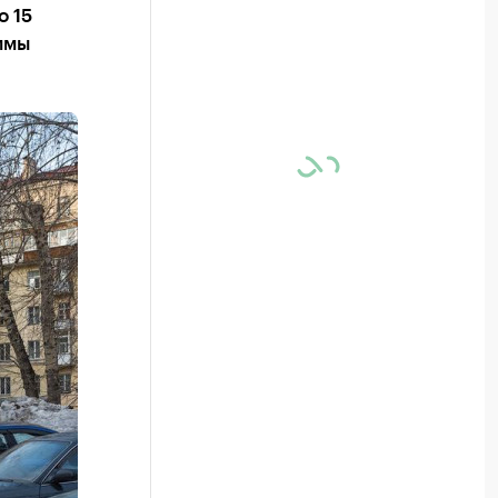
о 15
ммы