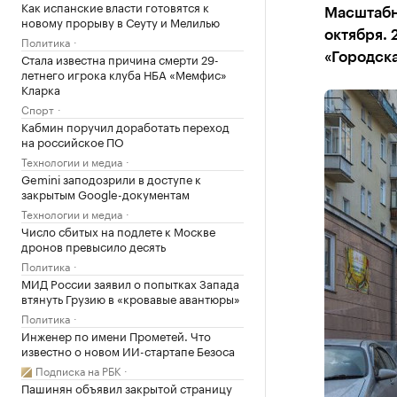
Как испанские власти готовятся к
Масштабны
новому прорыву в Сеуту и Мелилью
октября. 
Политика
Стала известна причина смерти 29-
«Городск
летнего игрока клуба НБА «Мемфис»
Кларка
Спорт
Кабмин поручил доработать переход
на российское ПО
Технологии и медиа
Gemini заподозрили в доступе к
закрытым Google-документам
Технологии и медиа
Число сбитых на подлете к Москве
дронов превысило десять
Политика
МИД России заявил о попытках Запада
втянуть Грузию в «кровавые авантюры»
Политика
Инженер по имени Прометей. Что
известно о новом ИИ-стартапе Безоса
Подписка на РБК
Пашинян объявил закрытой страницу