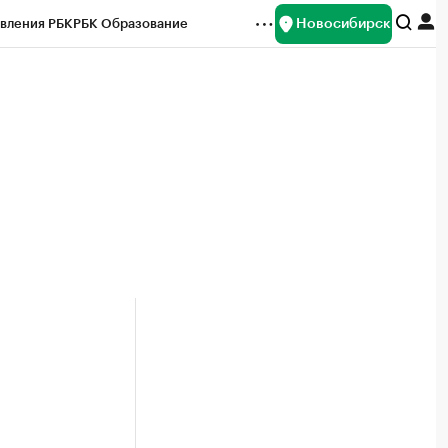
Новосибирск
вления РБК
РБК Образование
редитные рейтинги
Франшизы
Газета
ок наличной валюты