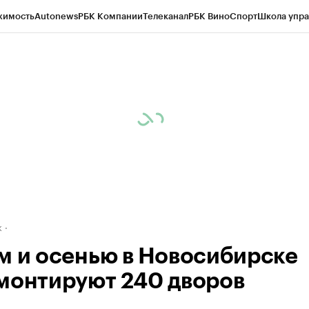
жимость
Autonews
РБК Компании
Телеканал
РБК Вино
Спорт
Школа упра
д
Стиль
Крипто
РБК Бизнес-среда
Дискуссионный клуб
Исследования
К
рагентов
Политика
Экономика
Бизнес
Технологии и медиа
Финансы
Рын
к
м и осенью в Новосибирске
монтируют 240 дворов