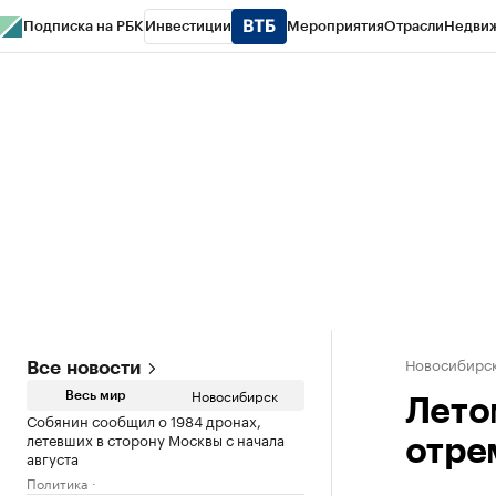
Подписка на РБК
Инвестиции
Мероприятия
Отрасли
Недви
РБК Курсы
РБК Life
Тренды
Визионеры
Национальные проекты
Горо
Спецпроекты СПб
Конференции СПб
Спецпроекты
Проверка конт
Новосибирс
Все новости
Новосибирск
Весь мир
Лето
Собянин сообщил о 1984 дронах,
летевших в сторону Москвы с начала
отре
августа
Политика