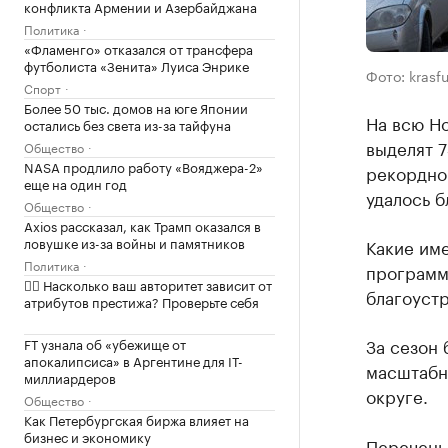
конфликта Армении и Азербайджана
Политика
«Фламенго» отказался от трансфера
футболиста «Зенита» Луиса Энрике
Фото: krasfu
Спорт
Более 50 тыс. домов на юге Японии
На всю Н
остались без света из-за тайфуна
выделят 7
Общество
NASA продлило работу «Вояджера-2»
рекордной
еще на один год
удалось б
Общество
Axios рассказал, как Трамп оказался в
ловушке из-за войны и памятников
Какие им
Политика
программу
✍🏻 Насколько ваш авторитет зависит от
благоуст
атрибутов престижа? Проверьте себя
За сезон
FT узнала об «убежище от
апокалипсиса» в Аргентине для IT-
масштабн
миллиардеров
округе.
Общество
Как Петербургская биржа влияет на
бизнес и экономику
Перечень 