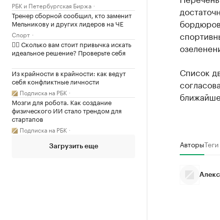
РБК и Петербургская Биржа
достаточн
Тренер сборной сообщил, кто заменит
бордюров
Мельникову и других лидеров на ЧЕ
спортивн
Спорт
✍🏻 Сколько вам стоит привычка искать
озеленен
идеальное решение? Проверьте себя
Список д
Из крайности в крайности: как ведут
себя конфликтные личности
согласова
Подписка на РБК
ближайше
Мозги для робота. Как создание
физического ИИ стало трендом для
стартапов
Подписка на РБК
Авторы
Теги
Загрузить еще
Алекс