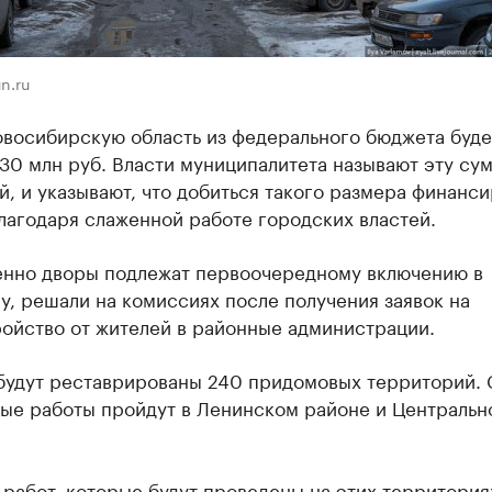
n.ru
овосибирскую область из федерального бюджета буде
30 млн руб. Власти муниципалитета называют эту су
, и указывают, что добиться такого размера финанс
лагодаря слаженной работе городских властей.
енно дворы подлежат первоочередному включению в
, решали на комиссиях после получения заявок на
ройство от жителей в районные администрации.
 будут реставрированы 240 придомовых территорий.
ые работы пройдут в Ленинском районе и Центральн
работ, которые будут проведены на этих территория