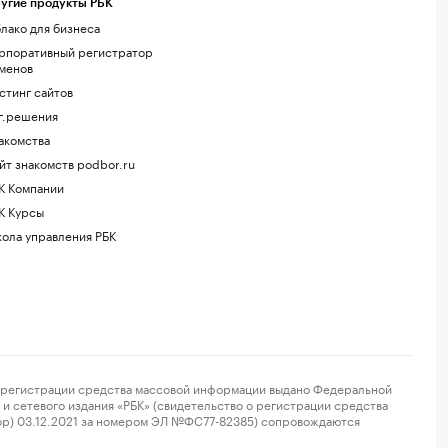
угие продукты РБК
лако для бизнеса
рпоративный регистратор
менов
стинг сайтов
г.решения
акомства
йт знакомств podbor.ru
К Компании
К Курсы
ола управления РБК
регистрации средства массовой информации выдано Федеральной
и сетевого издания «РБК» (свидетельство о регистрации средства
ор) 03.12.2021 за номером ЭЛ №ФС77-82385) сопровождаются