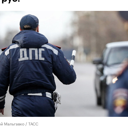
й Мальгавко / ТАСС