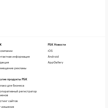
К
РБК Новости
компании
iOS
нтактная информация
Android
дакция
AppGallery
змещение рекламы
угие продукты РБК
лако для бизнеса
рпоративный регистратор
менов
стинг сайтов
г.решения