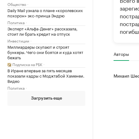
Всего 
Общество
зарегис
Daily Mail узнала о плане «королевских
пострад
похорон» экс-принца Эндрю
Политика
постра
Эксперт «Альфа-Денег» рассказала,
погибш
стоит ли брать кредит на отпуск
Инвестиции
Миллиардеры скупают и строят
бункеры. Чего они боятся и куда хотят
Авторы
бежать
Подписка на РБК
В Иране впервые за пять месяцев
Михаил Шес
показали кадры с Моджтабой Хаменеи.
Видео
Политика
Загрузить еще