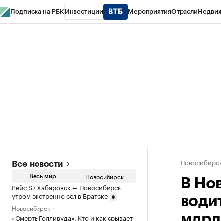
Подписка на РБК
Инвестиции
Мероприятия
Отрасли
Недви
РБК Курсы
РБК Life
Тренды
Визионеры
Национальные проекты
Горо
Спецпроекты СПб
Конференции СПб
Спецпроекты
Проверка конт
Новосибирс
Все новости
Новосибирск
Весь мир
В Но
Рейс S7 Хабаровск — Новосибирск
утром экстренно сел в Братске
води
Новосибирск
млрд
«Смерть Голливуда». Кто и как срывает