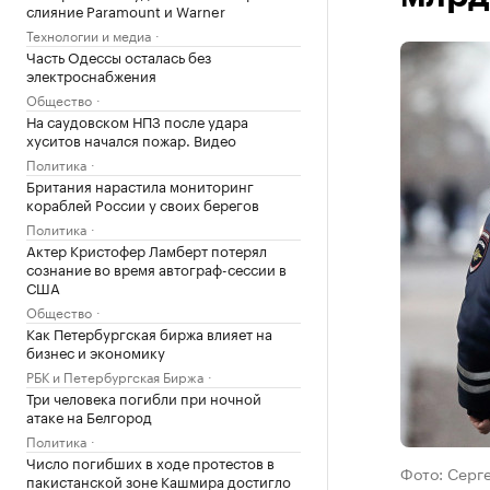
слияние Paramount и Warner
Технологии и медиа
Часть Одессы осталась без
электроснабжения
Общество
На саудовском НПЗ после удара
хуситов начался пожар. Видео
Политика
Британия нарастила мониторинг
кораблей России у своих берегов
Политика
Актер Кристофер Ламберт потерял
сознание во время автограф-сессии в
США
Общество
Как Петербургская биржа влияет на
бизнес и экономику
РБК и Петербургская Биржа
Три человека погибли при ночной
атаке на Белгород
Политика
Число погибших в ходе протестов в
Фото: Серге
пакистанской зоне Кашмира достигло