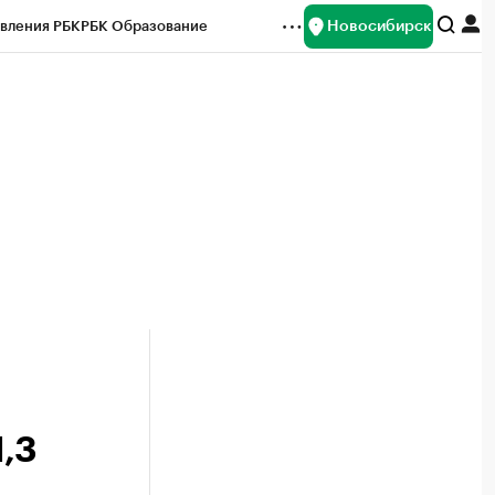
Новосибирск
вления РБК
РБК Образование
редитные рейтинги
Франшизы
Газета
ок наличной валюты
,3