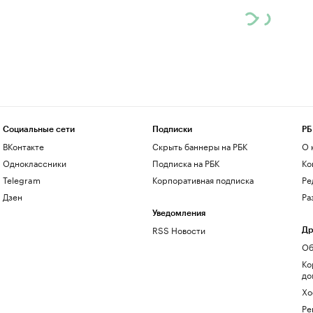
Социальные сети
Подписки
РБ
ВКонтакте
Скрыть баннеры на РБК
О 
Одноклассники
Подписка на РБК
Ко
Telegram
Корпоративная подписка
Ре
Дзен
Ра
Уведомления
RSS Новости
Др
Об
Ко
до
Хо
Ре