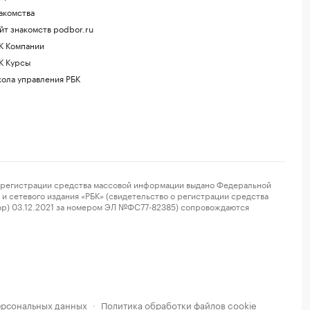
акомства
йт знакомств podbor.ru
К Компании
К Курсы
ола управления РБК
регистрации средства массовой информации выдано Федеральной
и сетевого издания «РБК» (свидетельство о регистрации средства
ор) 03.12.2021 за номером ЭЛ №ФС77-82385) сопровождаются
ерсональных данных
Политика обработки файлов cookie
·