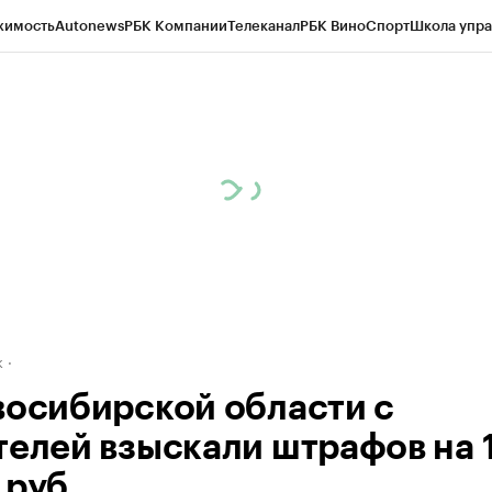
жимость
Autonews
РБК Компании
Телеканал
РБК Вино
Спорт
Школа упра
д
Стиль
Крипто
РБК Бизнес-среда
Дискуссионный клуб
Исследования
К
рагентов
Политика
Экономика
Бизнес
Технологии и медиа
Финансы
Рын
к
восибирской области с
телей взыскали штрафов на 1
 руб.