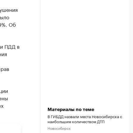
рушения
было
19%. Об
ми ПДД в
ния
прав
ции
ены
ех
Материалы по теме
В ГИБДД назвали места Новосибирска с
наибольшим количеством ДТП
Новосибирск