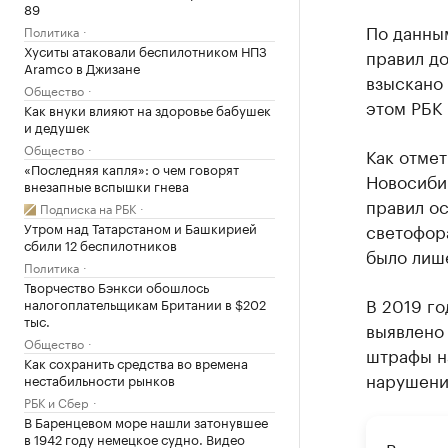
89
По данны
Политика
Хуситы атаковали беспилотником НПЗ
правил д
Aramco в Джизане
взыскано 
Общество
этом РБК
Как внуки влияют на здоровье бабушек
и дедушек
Общество
Как отме
«Последняя капля»: о чем говорят
Новосиби
внезапные вспышки гнева
правил ос
Подписка на РБК
Утром над Татарстаном и Башкирией
светофор
сбили 12 беспилотников
было лише
Политика
Творчество Бэнкси обошлось
В 2019 г
налогоплательщикам Британии в $202
тыс.
выявлено
Общество
штрафы на
Как сохранить средства во времена
нарушени
нестабильности рынков
РБК и Сбер
В Баренцевом море нашли затонувшее
в 1942 году немецкое судно. Видео