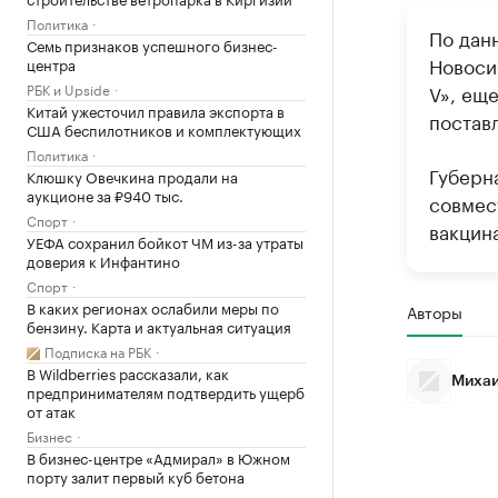
Политика
По дан
Семь признаков успешного бизнес-
Новоси
центра
РБК и Upside
V», ещ
Китай ужесточил правила экспорта в
поставл
США беспилотников и комплектующих
Политика
Губерн
Клюшку Овечкина продали на
аукционе за ₽940 тыс.
совмес
Спорт
вакцин
УЕФА сохранил бойкот ЧМ из-за утраты
доверия к Инфантино
Спорт
В каких регионах ослабили меры по
Авторы
бензину. Карта и актуальная ситуация
Подписка на РБК
В Wildberries рассказали, как
Михаи
предпринимателям подтвердить ущерб
от атак
Бизнес
В бизнес-центре «Адмирал» в Южном
порту залит первый куб бетона