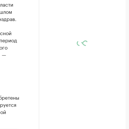
власти
ошлом
нздрав.
усной
 период
ого
, —
обретены
ируется
ной