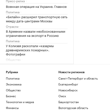
Пресс-релиз
Военная операция на Украине. Главное
Политика
«Билайн» расширил транспортную сеть
между дата-центрами Москвы
Отрасли
В Армении назвали необоснованными
ограничения на экспорт в Россию
Политика
У Колизея раскопали «казармы
древнеримских пожарных».
Фотографии
Общество
Генпрокуратура признала
нежелательным фонд Human Rights
Foundation
Рубрики
Новости регионов
Политика
Политика
Санкт-Петербург и область
Экономика
Екатеринбург
Загрузить еще
Общество
Новосибирск
Бизнес
Омск
Технологии и медиа
Башкортостан
Финансы
Вологодская область