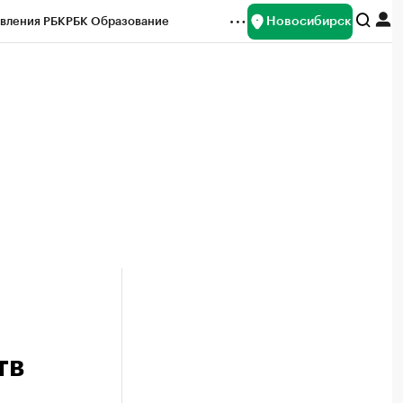
Новосибирск
вления РБК
РБК Образование
редитные рейтинги
Франшизы
Газета
ок наличной валюты
тв