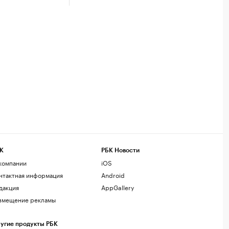
К
РБК Новости
компании
iOS
нтактная информация
Android
дакция
AppGallery
змещение рекламы
угие продукты РБК