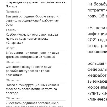
повреждении украинского памятника в
На борьбу
Польше
потратят 
Политика
году. Об
Бывший сотрудник Google запустил
сервис, пародирующий работу чат-
бота
«На цели
Тренды
инфекции
Хавбек «Ахмата» отстранен на два
матча за удар локтем игрока
2021 года
«Спартака»
фонда рег
Спорт
сообщили
В Германии при столкновении двух
трамваев пострадали 25 человек
Общество
Большая ч
Спасатели эвакуировали двух
федераль
российских туристов в горах
медработн
Казахстана
Общество
выезжающ
Число антикоррупционных исков в
морозиль
Москве выросло почти на треть за
купить к
полгода
клиничес
Общество
«Росатом» подписал соглашение о
строительстве ветропарка в Киргизии