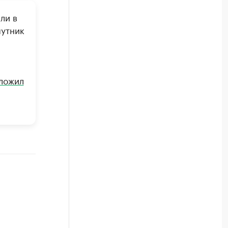
ли в
путник
ложил