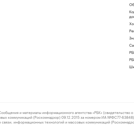
Об
Ко
до
Хо
Ре
Зн
Са
РБ
РБ
Шк
ения и материалы информационного агентства «РБК» (свидетельство о 
овых коммуникаций (Роскомнадзор) 09.12.2015 за номером ИА №ФС77-63848) 
 связи, информационных технологий и массовых коммуникаций (Роскомнадз