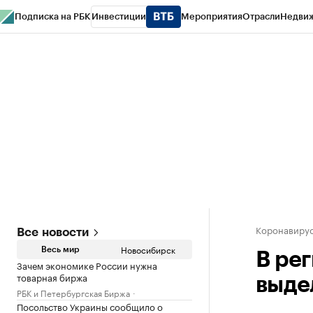
Подписка на РБК
Инвестиции
Мероприятия
Отрасли
Недви
РБК Курсы
РБК Life
Тренды
Визионеры
Национальные проекты
Горо
Спецпроекты СПб
Конференции СПб
Спецпроекты
Проверка конт
Коронавиру
Все новости
Новосибирск
Весь мир
В ре
Зачем экономике России нужна
товарная биржа
выде
РБК и Петербургская Биржа
Посольство Украины сообщило о