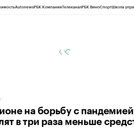
жимость
Autonews
РБК Компании
Телеканал
РБК Вино
Спорт
Школа упра
д
Стиль
Крипто
РБК Бизнес-среда
Дискуссионный клуб
Исследования
К
рагентов
Политика
Экономика
Бизнес
Технологии и медиа
Финансы
Рын
с
гионе на борьбу с пандемией
лят в три раза меньше средс