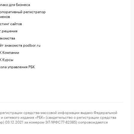
лако для бизнеса
рпоративный регистратор
менов
стинг сайтов
г.решения
акомства
йт знакомств podbor.ru
К Компании
К Курсы
ола управления РБК
регистрации средства массовой информации выдано Федеральной
и сетевого издания «РБК» (свидетельство о регистрации средства
ор) 03.12.2021 за номером ЭЛ №ФС77-82385) сопровождаются