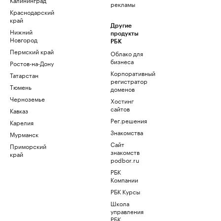
рекламы
Краснодарский
край
Другие
Нижний
продукты
Новгород
РБК
Пермский край
Облако для
бизнеса
Ростов-на-Дону
Корпоративный
Татарстан
регистратор
Тюмень
доменов
Черноземье
Хостинг
сайтов
Кавказ
Рег.решения
Карелия
Знакомства
Мурманск
Сайт
Приморский
знакомств
край
podbor.ru
РБК
Компании
РБК Курсы
Школа
управления
РБК