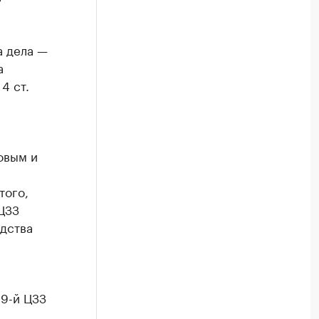
а дела —
а
4 ст.
овым и
того,
ЦЗЗ
едства
«9-й ЦЗЗ