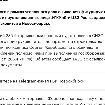
его в рамках уголовного дела о хищениях фигурирую
 и неустановленные лица ФГКУ «9-й ЦЗЗ Росгвардии»
находится в Новосибирске
ий 235-й гарнизонный военный суд отправил в СИЗО 
его врио руководителя департамента строительства
и, полковника Сергея Жеребцова. Его обвиняют в
еблении полномочиями при выполнении гособоронзак
 2 ст. 285.4 УК РФ). Об этом сообщает ТАСС со ссылко
 документы.
итесь на
Telegram-канал
РБК Новосибирск
м судебных материалов, Жеребцов написал явку с по
участвовал в хищении денежных средств Росгвардии 