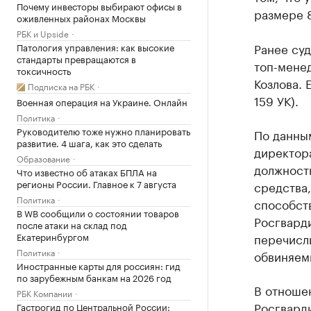
Почему инвесторы выбирают офисы в
размере 8
оживленных районах Москвы
РБК и Upside
Ранее суд
Патология управления: как высокие
стандарты превращаются в
топ-мене
токсичность
Козлова. 
Подписка на РБК
159 УК).
Военная операция на Украине. Онлайн
Политика
Руководителю тоже нужно планировать
По данным
развитие. 4 шага, как это сделать
директор
Образование
должност
Что известно об атаках БПЛА на
регионы России. Главное к 7 августа
средства,
Политика
способст
В WB сообщили о состоянии товаров
Росгварди
после атаки на склад под
Екатеринбургом
перечисли
Политика
обвиняемы
Иностранные карты для россиян: гид
по зарубежным банкам на 2026 год
В отношен
РБК Компании
Росгвард
Гастрогид по Центральной России: