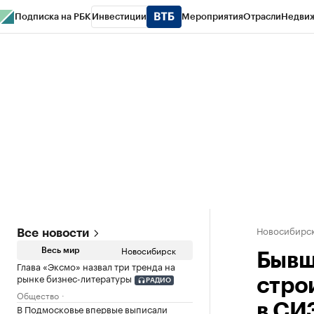
Подписка на РБК
Инвестиции
Мероприятия
Отрасли
Недви
РБК Курсы
РБК Life
Тренды
Визионеры
Национальные проекты
Горо
Спецпроекты СПб
Конференции СПб
Спецпроекты
Проверка конт
Новосибирс
Все новости
Новосибирск
Весь мир
Бывш
Глава «Эксмо» назвал три тренда на
рынке бизнес-литературы
стро
РАДИО
Общество
в СИ
В Подмосковье впервые выписали