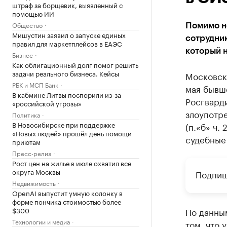
штраф за борщевик, выявленный с
помощью ИИ
Общество
Помимо н
Мишустин заявил о запуске единых
сотрудник
правил для маркетплейсов в ЕАЭС
который 
Бизнес
Как облигационный долг помог решить
задачи реального бизнеса. Кейсы
Московск
РБК и МСП Банк
мая бывш
В кабмине Литвы поспорили из-за
Росгварди
«российской угрозы»
злоупотр
Политика
В Новосибирске при поддержке
(п.«б» ч.
«Новых людей» прошёл день помощи
судебные
приютам
Пресс-релиз
Рост цен на жилье в июле охватил все
округа Москвы
Подпиш
Недвижимость
OpenAI выпустит умную колонку в
форме пончика стоимостью более
$300
По данны
Технологии и медиа
том, что 