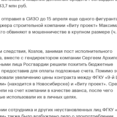
3,7 млн руб.
 отправил в СИЗО до 15 апреля еще одного фигурант
джера строительной компании «Виту проект» Максим
Его обвиняют в мошенничестве в крупном размере (ч. 
 следствия, Козлов, занимая пост исполнительного
а, вместе с гендиректором компании Сергеем Архип
ными лица Росгвардии решили похитить бюджетные
 предоставив для оплаты подложные счета. Помимо э
вовали увеличению цены контракта между ФГКУ «9-й 
и» (находится в Новосибирске) и «Виту проект». Ср
ли на счет компании в качестве аванса, после чего
е использовали их в личных целях.
ии сотрудника и других неустановленных лиц ФГКУ 
ии» также было возбуждено дело о злоупотреблении