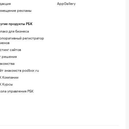
дакция
AppGallery
змещение рекламы
угие продукты РБК
лако для бизнеса
рпоративный регистратор
менов
стинг сайтов
г.решения
акомства
йт знакомств podbor.ru
К Компании
К Курсы
ола управления РБК