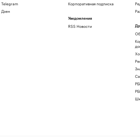
Telegram
Корпоративная подписка
Ре
Дзен
Ра
Уведомления
RSS Новости
Др
Об
Ко
до
Хо
Ре
Зн
Са
РБ
РБ
Шк