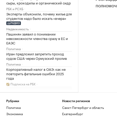
сыры, крокодилы и органический сидр
полномоч
РБК и РСХБ
Эксперты объяснили, почему жилье для
студентов надо было искать «вчера»
РАДИО
Недвижимость
Пашинян заявил о понимании
невозможности членства сразу в ЕС и
ЕАЭС
Политика
Иран предложил запретить проход
судов США через Ормузский пролив
Политика
Корпоративный налог в ОАЭ: как не
повторить фатальные ошибки 2025
года
Подписка на РБК
Загрузить еще
Рубрики
Новости регионов
Политика
Санкт-Петербург и область
Экономика
Екатеринбург