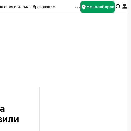
Новосибирск
вления РБК
РБК Образование
редитные рейтинги
Франшизы
Газета
ок наличной валюты
а
вили