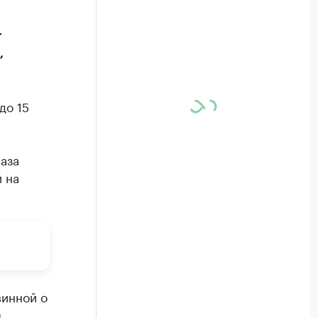
т
,
до 15
аза
й на
винной о
в