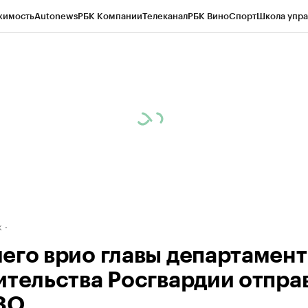
жимость
Autonews
РБК Компании
Телеканал
РБК Вино
Спорт
Школа упра
д
Стиль
Крипто
РБК Бизнес-среда
Дискуссионный клуб
Исследования
К
рагентов
Политика
Экономика
Бизнес
Технологии и медиа
Финансы
Рын
к
его врио главы департамент
ительства Росгвардии отпра
ЗО