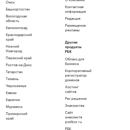
Омск
Контактная
Башкортостан
информация
Вологодская
Редакция
область
Размещение
Калининград
рекламы
Краснодарский
край
Другие
Нижний
продукты
Новгород
РБК
Пермский край
Облако для
бизнеса
Ростов-на-Дону
Корпоративный
Татарстан
регистратор
Тюмень
доменов
Черноземье
Хостинг
сайтов
Кавказ
Рег.решения
Карелия
Знакомства
Мурманск
Сайт
Приморский
знакомств
край
podbor.ru
РБК