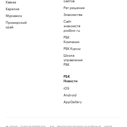
сайтов
Кавказ
Рег.решения
Карелия
Знакомства
Мурманск
Сайт
Приморский
знакомств
край
podbor.ru
РБК
Компании
РБК Курсы
Школа
управления
РБК
РБК
Новости
iOS
Android
AppGallery
© ООО «БИЗНЕСПРЕСС», АО «РОСБИЗНЕСКОНСАЛТИНГ», 1995–