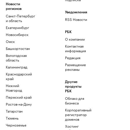
Новости
регионов
Уведомления
Санкт-Петербург
RSS Новости
и область
Екатеринбург
РБК
Новосибирск
О компании
Омск
Контактная
Башкортостан
информация
Вологодская
Редакция
область
Размещение
Калининград
рекламы
Краснодарский
край
Другие
Нижний
продукты
Новгород
РБК
Пермский край
Облако для
бизнеса
Ростов-на-Дону
Корпоративный
Татарстан
регистратор
Тюмень
доменов
Черноземье
Хостинг