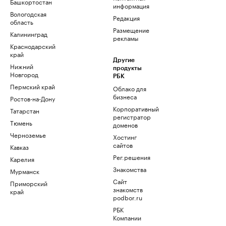
Башкортостан
информация
Вологодская
Редакция
область
Размещение
Калининград
рекламы
Краснодарский
край
Другие
Нижний
продукты
Новгород
РБК
Пермский край
Облако для
бизнеса
Ростов-на-Дону
Корпоративный
Татарстан
регистратор
Тюмень
доменов
Черноземье
Хостинг
сайтов
Кавказ
Рег.решения
Карелия
Знакомства
Мурманск
Сайт
Приморский
знакомств
край
podbor.ru
РБК
Компании