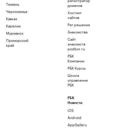
регистратор
Тюмень
доменов
Черноземье
Хостинг
сайтов
Кавказ
Рег.решения
Карелия
Знакомства
Мурманск
Сайт
Приморский
знакомств
край
podbor.ru
РБК
Компании
РБК Курсы
Школа
управления
РБК
РБК
Новости
iOS
Android
AppGallery