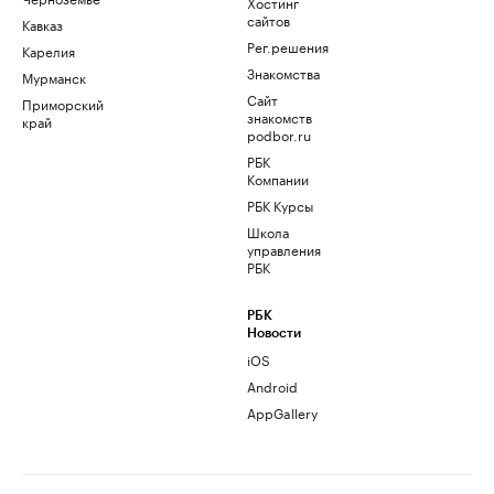
Хостинг
сайтов
Кавказ
Рег.решения
Карелия
Знакомства
Мурманск
Сайт
Приморский
знакомств
край
podbor.ru
РБК
Компании
РБК Курсы
Школа
управления
РБК
РБК
Новости
iOS
Android
AppGallery