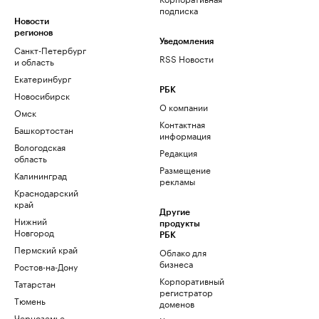
подписка
Новости
регионов
Уведомления
Санкт-Петербург
RSS Новости
и область
Екатеринбург
РБК
Новосибирск
О компании
Омск
Контактная
Башкортостан
информация
Вологодская
Редакция
область
Размещение
Калининград
рекламы
Краснодарский
край
Другие
Нижний
продукты
Новгород
РБК
Пермский край
Облако для
бизнеса
Ростов-на-Дону
Корпоративный
Татарстан
регистратор
Тюмень
доменов
Черноземье