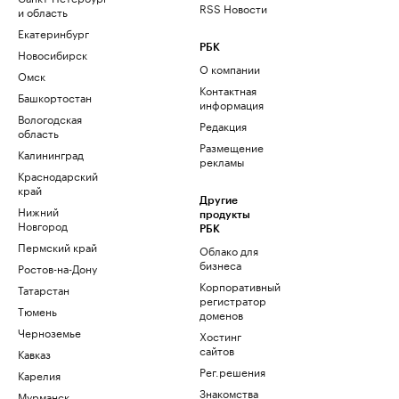
RSS Новости
и область
Екатеринбург
РБК
Новосибирск
О компании
Омск
Контактная
Башкортостан
информация
Вологодская
Редакция
область
Размещение
Калининград
рекламы
Краснодарский
край
Другие
Нижний
продукты
Новгород
РБК
Пермский край
Облако для
бизнеса
Ростов-на-Дону
Корпоративный
Татарстан
регистратор
Тюмень
доменов
Черноземье
Хостинг
сайтов
Кавказ
Рег.решения
Карелия
Знакомства
Мурманск