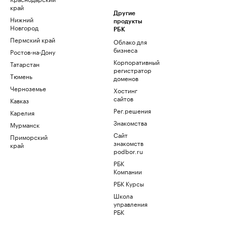
край
Другие
Нижний
продукты
Новгород
РБК
Пермский край
Облако для
бизнеса
Ростов-на-Дону
Корпоративный
Татарстан
регистратор
Тюмень
доменов
Черноземье
Хостинг
сайтов
Кавказ
Рег.решения
Карелия
Знакомства
Мурманск
Сайт
Приморский
знакомств
край
podbor.ru
РБК
Компании
РБК Курсы
Школа
управления
РБК