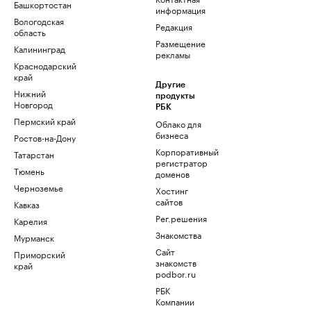
Башкортостан
информация
Вологодская
Редакция
область
Размещение
Калининград
рекламы
Краснодарский
край
Другие
Нижний
продукты
Новгород
РБК
Пермский край
Облако для
бизнеса
Ростов-на-Дону
Корпоративный
Татарстан
регистратор
Тюмень
доменов
Черноземье
Хостинг
сайтов
Кавказ
Рег.решения
Карелия
Знакомства
Мурманск
Сайт
Приморский
знакомств
край
podbor.ru
РБК
Компании