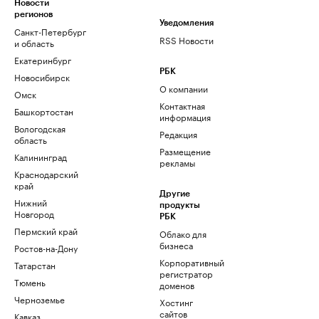
Новости
регионов
Уведомления
Санкт-Петербург
RSS Новости
и область
Екатеринбург
РБК
Новосибирск
О компании
Омск
Контактная
Башкортостан
информация
Вологодская
Редакция
область
Размещение
Калининград
рекламы
Краснодарский
край
Другие
Нижний
продукты
Новгород
РБК
Пермский край
Облако для
бизнеса
Ростов-на-Дону
Корпоративный
Татарстан
регистратор
Тюмень
доменов
Черноземье
Хостинг
сайтов
Кавказ