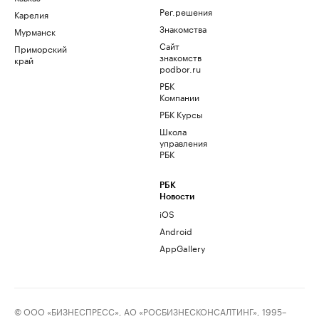
Рег.решения
Карелия
Знакомства
Мурманск
Сайт
Приморский
знакомств
край
podbor.ru
РБК
Компании
РБК Курсы
Школа
управления
РБК
РБК
Новости
iOS
Android
AppGallery
© ООО «БИЗНЕСПРЕСС», АО «РОСБИЗНЕСКОНСАЛТИНГ», 1995–