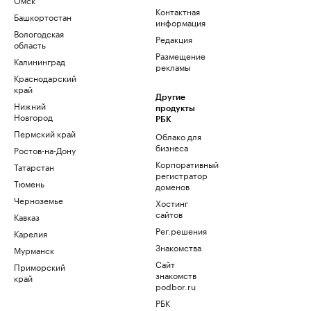
Контактная
Башкортостан
информация
Вологодская
Редакция
область
Размещение
Калининград
рекламы
Краснодарский
край
Другие
Нижний
продукты
Новгород
РБК
Пермский край
Облако для
бизнеса
Ростов-на-Дону
Корпоративный
Татарстан
регистратор
Тюмень
доменов
Черноземье
Хостинг
сайтов
Кавказ
Рег.решения
Карелия
Знакомства
Мурманск
Сайт
Приморский
знакомств
край
podbor.ru
РБК