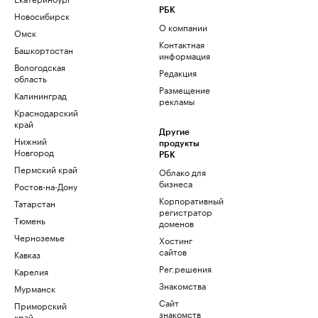
РБК
Новосибирск
О компании
Омск
Контактная
Башкортостан
информация
Вологодская
Редакция
область
Размещение
Калининград
рекламы
Краснодарский
край
Другие
Нижний
продукты
Новгород
РБК
Пермский край
Облако для
бизнеса
Ростов-на-Дону
Корпоративный
Татарстан
регистратор
Тюмень
доменов
Черноземье
Хостинг
сайтов
Кавказ
Рег.решения
Карелия
Знакомства
Мурманск
Сайт
Приморский
знакомств
край