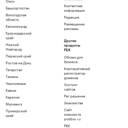
Омск
Контактная
Башкортостан
информация
Вологодская
Редакция
область
Размещение
Калининград
рекламы
Краснодарский
край
Другие
Нижний
продукты
Новгород
РБК
Пермский край
Облако для
бизнеса
Ростов-на-Дону
Корпоративный
Татарстан
регистратор
Тюмень
доменов
Черноземье
Хостинг
сайтов
Кавказ
Рег.решения
Карелия
Знакомства
Мурманск
Сайт
Приморский
знакомств
край
podbor.ru
РБК