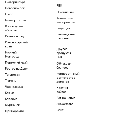
Екатеринбург
РБК
Новосибирск
О компании
Омск
Контактная
Башкортостан
информация
Вологодская
Редакция
область
Размещение
Калининград
рекламы
Краснодарский
край
Другие
Нижний
продукты
Новгород
РБК
Пермский край
Облако для
бизнеса
Ростов-на-Дону
Корпоративный
Татарстан
регистратор
Тюмень
доменов
Черноземье
Хостинг
сайтов
Кавказ
Рег.решения
Карелия
Знакомства
Мурманск
Сайт
Приморский