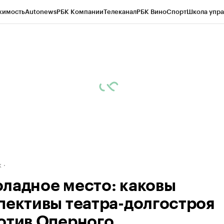
жимость
Autonews
РБК Компании
Телеканал
РБК Вино
Спорт
Школа упра
д
Стиль
Крипто
РБК Бизнес-среда
Дискуссионный клуб
Исследования
К
рагентов
Политика
Экономика
Бизнес
Технологии и медиа
Финансы
Рын
к
ладное место: каковы
пективы театра-долгостроя
отив Оперного