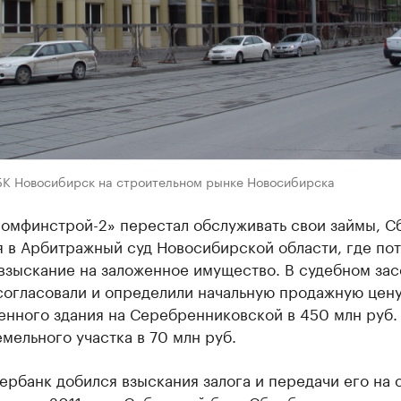
БК Новосибирск на строительном рынке Новосибирска
ромфинстрой-2» перестал обслуживать свои займы, С
я в Арбитражный суд Новосибирской области, где по
 взыскание на заложенное имущество. В судебном за
согласовали и определили начальную продажную цен
нного здания на Серебренниковской в 450 млн руб. 
мельного участка в 70 млн руб.
ербанк добился взыскания залога и передачи его на 
сенью 2011 года Сибирский банк Сбербанка выставил