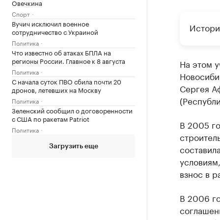
Овечкина
Спорт
Вучич исключил военное
Истори
сотрудничество с Украиной
Политика
Что известно об атаках БПЛА на
регионы России. Главное к 8 августа
На этом у
Политика
Новосиби
С начала суток ПВО сбила почти 20
Сергея А
дронов, летевших на Москву
(Республи
Политика
Зеленский сообщил о договоренности
с США по ракетам Patriot
В 2005 г
Политика
строитель
составила
Загрузить еще
условиям
взнос в р
В 2006 г
соглашени