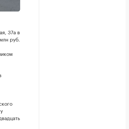
я, 37а в
млн руб.
ником
в
ского
му
двадцать