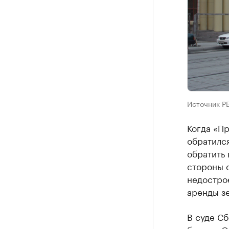
Источник Р
Когда «П
обратилс
обратить
стороны 
недострое
аренды зе
В суде Сб
баланс. О