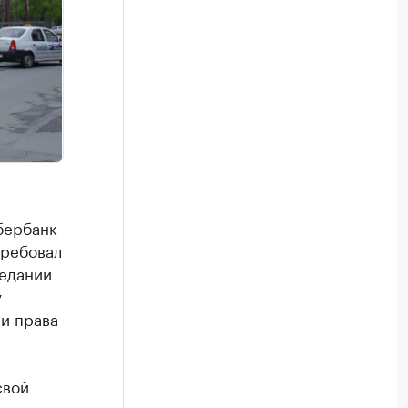
бербанк
требовал
седании
у
и права
свой
 здание