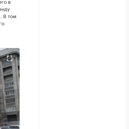
его в
енду
. В том
го