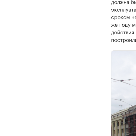
должна бы
эксплуат
сроком н
же году м
действия 
построил