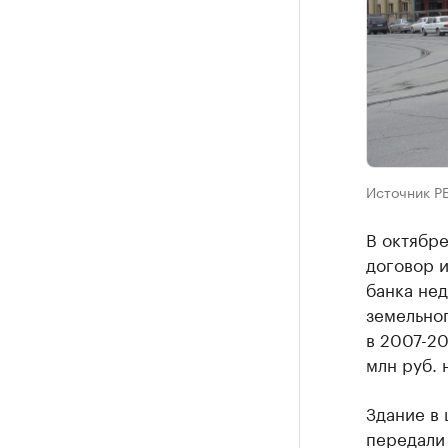
Источник Р
В октябр
договор и
банка не
земельног
в 2007-2
млн руб. 
Здание в 
передали 