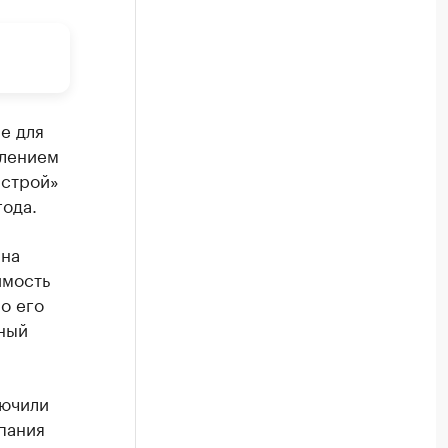
е для
влением
нстрой»
года.
 на
имость
По его
ный
лючили
пания