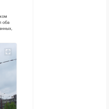
%
ском
л оба
анных,