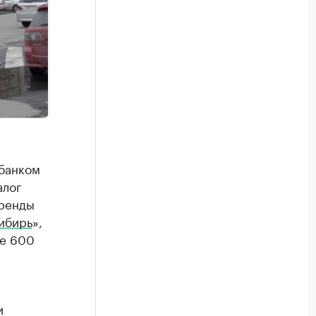
банком
алог
аренды
ибирь
»,
ее 600
и