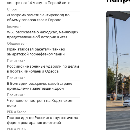
хет-трик за 14 минут в Первой лиге
Спорт
«Газпром» заметил антирекорд по
объему запасов газа в Европе
Бизнес
WSJ рассказала о находках, меняющих
представление об истории Китая
Общество
Иран атаковал ракетами танкер
эмиратской госнефтекомпании
Политика
Российские военные ударили по целям
в портах Николаев и Одесса
Политика
В Болгарии раскрыли, какой стране
принадлежит залетевший дрон
Политика
Что нового построят на Ходынском
поле
РБК и Stone
Гастрогиды по России: от аутентичных
ферм и ресторанов до отелей
РБК и РСХБ