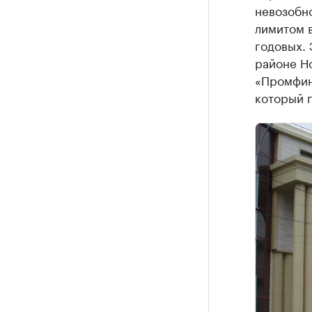
невозобн
лимитом в
годовых. 
районе Но
«Промфин
который п