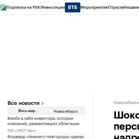
Подписка на РБК
Инвестиции
Мероприятия
Отрасли
Недви
РБК Курсы
РБК Life
Тренды
Визионеры
Национальные проекты
Горо
Спецпроекты СПб
Конференции СПб
Спецпроекты
Проверка конт
Новосибирс
Все новости
Новосибирск
Весь мир
Шоко
Влюби в себя инвестора: истории
компаний, разместивших облигации
перс
РБК и МСП Банк
Форвард «Нижнего Новгорода» сделал
напр