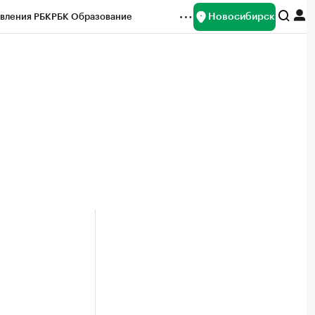
Новосибирск
вления РБК
РБК Образование
редитные рейтинги
Франшизы
Газета
ок наличной валюты