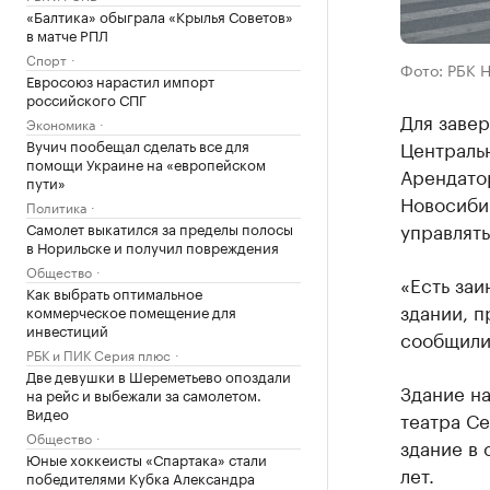
«Балтика» обыграла «Крылья Советов»
в матче РПЛ
Спорт
Фото: РБК 
Евросоюз нарастил импорт
российского СПГ
Для завер
Экономика
Вучич пообещал сделать все для
Централь
помощи Украине на «европейском
Арендатор
пути»
Новосиби
Политика
управлят
Самолет выкатился за пределы полосы
в Норильске и получил повреждения
Общество
«Есть за
Как выбрать оптимальное
здании, п
коммерческое помещение для
инвестиций
сообщили
РБК и ПИК Серия плюс
Две девушки в Шереметьево опоздали
Здание на
на рейс и выбежали за самолетом.
Видео
театра Се
Общество
здание в 
Юные хоккеисты «Спартака» стали
лет.
победителями Кубка Александра