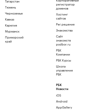
Татарстан
регистратор
Тюмень
доменов
Черноземье
Хостинг
сайтов
Кавказ
Рег.решения
Карелия
Знакомства
Мурманск
Сайт
Приморский
знакомств
край
podbor.ru
РБК
Компании
РБК Курсы
Школа
управления
РБК
РБК
Новости
iOS
Android
AppGallery