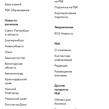
на РБК
База знаний
Подписка на РБК
РБК Образование
Корпоративная
подписка
Новости
регионов
Уведомления
Санкт-Петербург
RSS Новости
и область
Екатеринбург
РБК
Новосибирск
О компании
Омск
Контактная
Башкортостан
информация
Вологодская
Редакция
область
Размещение
Калининград
рекламы
Краснодарский
край
Другие
Нижний
продукты
Новгород
РБК
Пермский край
Облако для
бизнеса
Ростов-на-Дону
Корпоративный