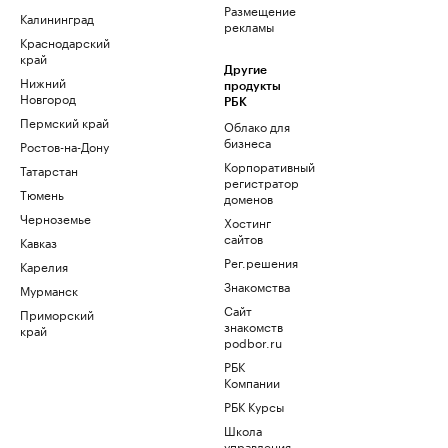
Размещение
Калининград
рекламы
Краснодарский
край
Другие
Нижний
продукты
Новгород
РБК
Пермский край
Облако для
бизнеса
Ростов-на-Дону
Корпоративный
Татарстан
регистратор
Тюмень
доменов
Черноземье
Хостинг
сайтов
Кавказ
Рег.решения
Карелия
Знакомства
Мурманск
Сайт
Приморский
знакомств
край
podbor.ru
РБК
Компании
РБК Курсы
Школа
управления