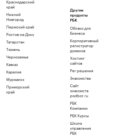
Краснодарский
край
Другие
Нижний
продукты
Новгород
РБК
Пермский край
Облако для
бизнеса
Ростов-на-Дону
Корпоративный
Татарстан
регистратор
Тюмень
доменов
Черноземье
Хостинг
сайтов
Кавказ
Рег.решения
Карелия
Знакомства
Мурманск
Сайт
Приморский
знакомств
край
podbor.ru
РБК
Компании
РБК Курсы
Школа
управления
РБК