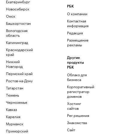
Екатеринбург
РБК
Новосибирск
О компании
Омск
Контактная
Башкортостан
информация
Вологодская
Редакция
область
Размещение
Калининград
рекламы
Краснодарский
край
Другие
Нижний
продукты
Новгород
РБК
Пермский край
Облако для
бизнеса
Ростов-на-Дону
Корпоративный
Татарстан
регистратор
Тюмень
доменов
Черноземье
Хостинг
сайтов
Кавказ
Рег.решения
Карелия
Знакомства
Мурманск
Сайт
Приморский