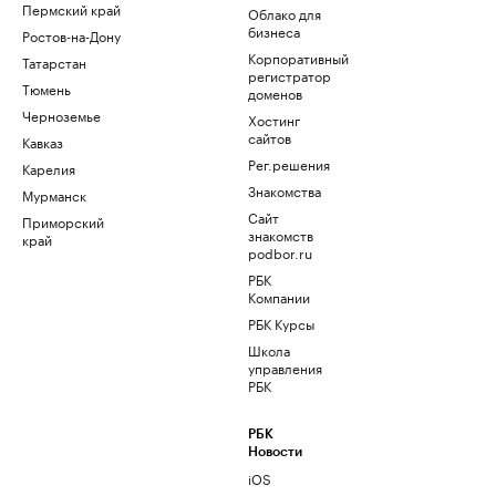
Пермский край
Облако для
бизнеса
Ростов-на-Дону
Корпоративный
Татарстан
регистратор
Тюмень
доменов
Черноземье
Хостинг
сайтов
Кавказ
Рег.решения
Карелия
Знакомства
Мурманск
Сайт
Приморский
знакомств
край
podbor.ru
РБК
Компании
РБК Курсы
Школа
управления
РБК
РБК
Новости
iOS