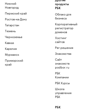
Другие
Нижний
продукты
Новгород
РБК
Пермский край
Облако для
бизнеса
Ростов-на-Дону
Корпоративный
Татарстан
регистратор
Тюмень
доменов
Черноземье
Хостинг
сайтов
Кавказ
Рег.решения
Карелия
Знакомства
Мурманск
Сайт
Приморский
знакомств
край
podbor.ru
РБК
Компании
РБК Курсы
Школа
управления
РБК
РБК