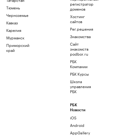
регистратор
Тюмень
доменов
Черноземье
Хостинг
сайтов
Кавказ
Рег.решения
Карелия
Знакомства
Мурманск
Сайт
Приморский
знакомств
край
podbor.ru
РБК
Компании
РБК Курсы
Школа
управления
РБК
РБК
Новости
iOS
Android
AppGallery