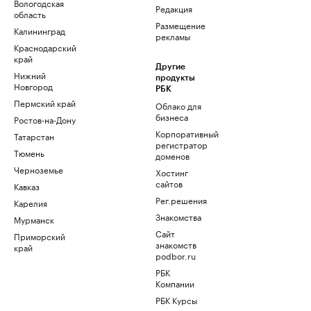
Вологодская
Редакция
область
Размещение
Калининград
рекламы
Краснодарский
край
Другие
Нижний
продукты
Новгород
РБК
Пермский край
Облако для
бизнеса
Ростов-на-Дону
Корпоративный
Татарстан
регистратор
Тюмень
доменов
Черноземье
Хостинг
сайтов
Кавказ
Рег.решения
Карелия
Знакомства
Мурманск
Сайт
Приморский
знакомств
край
podbor.ru
РБК
Компании
РБК Курсы