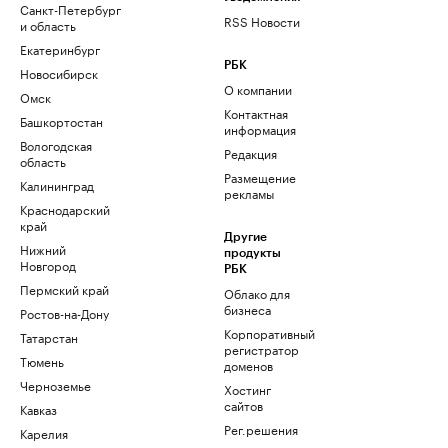
Санкт-Петербург
RSS Новости
и область
Екатеринбург
РБК
Новосибирск
О компании
Омск
Контактная
Башкортостан
информация
Вологодская
Редакция
область
Размещение
Калининград
рекламы
Краснодарский
край
Другие
Нижний
продукты
Новгород
РБК
Пермский край
Облако для
бизнеса
Ростов-на-Дону
Корпоративный
Татарстан
регистратор
Тюмень
доменов
Черноземье
Хостинг
сайтов
Кавказ
Рег.решения
Карелия