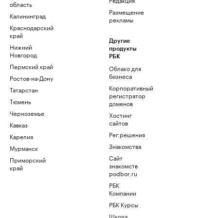
область
Размещение
Калининград
рекламы
Краснодарский
край
Другие
Нижний
продукты
Новгород
РБК
Пермский край
Облако для
бизнеса
Ростов-на-Дону
Корпоративный
Татарстан
регистратор
Тюмень
доменов
Черноземье
Хостинг
сайтов
Кавказ
Рег.решения
Карелия
Знакомства
Мурманск
Сайт
Приморский
знакомств
край
podbor.ru
РБК
Компании
РБК Курсы
Школа