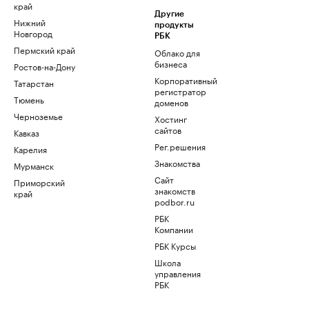
край
Другие
Нижний
продукты
Новгород
РБК
Пермский край
Облако для
бизнеса
Ростов-на-Дону
Корпоративный
Татарстан
регистратор
Тюмень
доменов
Черноземье
Хостинг
сайтов
Кавказ
Рег.решения
Карелия
Знакомства
Мурманск
Сайт
Приморский
знакомств
край
podbor.ru
РБК
Компании
РБК Курсы
Школа
управления
РБК