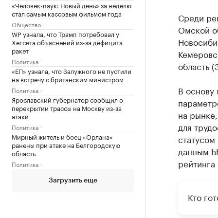
«Человек-паук: Новый день» за неделю
стал самым кассовым фильмом года
Среди ре
Общество
Омской об
WP узнала, что Трамп потребовал у
Новосибир
Хегсета объяснений из-за дефицита
ракет
Кемеровск
Политика
область (
«ЕП» узнала, что Залужного не пустили
на встречу с британским министром
В основу 
Политика
Ярославский губернатор сообщил о
параметр
перекрытии трассы на Москву из-за
на рынке
атаки
для трудо
Политика
Мирный житель и боец «Орлана»
статусом 
ранены при атаке на Белгородскую
данным hh
область
рейтинга 
Политика
Загрузить еще
Кто го