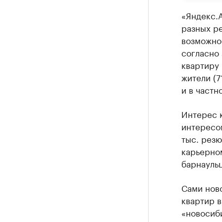
«Яндекс.А
разных ре
возможнос
согласно 
квартиру
жители (7
и в частн
Интерес 
интересом
тыс. резю
карьерном
барнаульц
Сами нов
квартир в
«новосиб