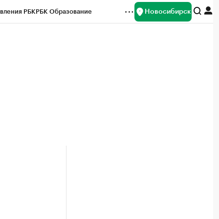
Новосибирск
вления РБК
РБК Образование
редитные рейтинги
Франшизы
Газета
ок наличной валюты