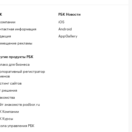
К
РБК Новости
компании
iOS
нтактная информация
Android
дакция
AppGallery
змещение рекламы
угие продукты РБК
лако для бизнеса
рпоративный регистратор
менов
стинг сайтов
г.решения
акомства
йт знакомств podbor.ru
К Компании
К Курсы
ола управления РБК