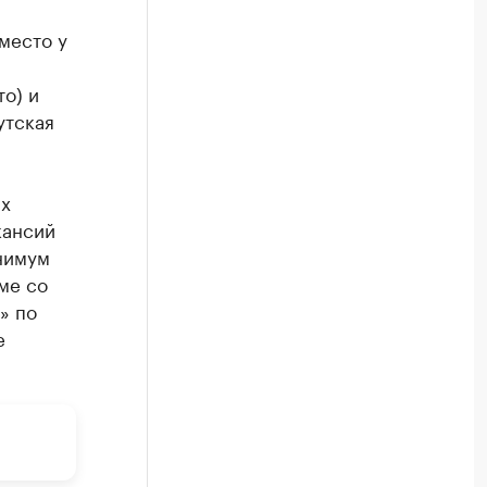
место у
то) и
утская
ых
кансий
нимум
ме со
» по
е