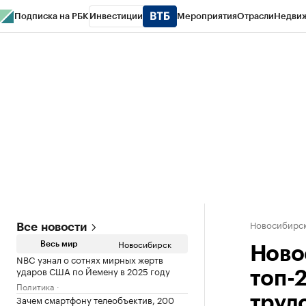
Подписка на РБК
Инвестиции
Мероприятия
Отрасли
Недви
РБК Курсы
РБК Life
Тренды
Визионеры
Национальные проекты
Горо
Спецпроекты СПб
Конференции СПб
Спецпроекты
Проверка конт
Новосибирс
Все новости
Новосибирск
Весь мир
Ново
NBC узнал о сотнях мирных жертв
ударов США по Йемену в 2025 году
топ-
Политика
Зачем смартфону телеобъектив, 200
труд