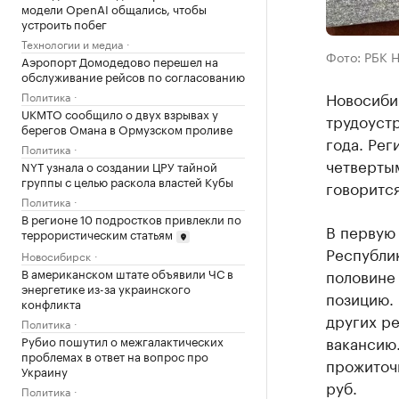
модели OpenAI общались, чтобы
устроить побег
Технологии и медиа
Фото: РБК 
Аэропорт Домодедово перешел на
обслуживание рейсов по согласованию
Новосибир
Политика
UKMTO сообщило о двух взрывах у
трудоустр
берегов Омана в Ормузском проливе
года. Рег
Политика
четвертым
NYT узнала о создании ЦРУ тайной
группы с целью раскола властей Кубы
говорится
Политика
В регионе 10 подростков привлекли по
В первую 
террористическим статьям
Республи
Новосибирск
В американском штате объявили ЧС в
половине 
энергетике из-за украинского
позицию. 
конфликта
других ре
Политика
вакансию.
Рубио пошутил о межгалактических
проблемах в ответ на вопрос про
прожиточн
Украину
руб.
Политика