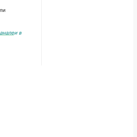
ли
анале
и в