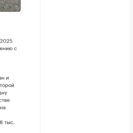
 2025
нению с
ан и
второй
дну
стве
 на
8 тыс.