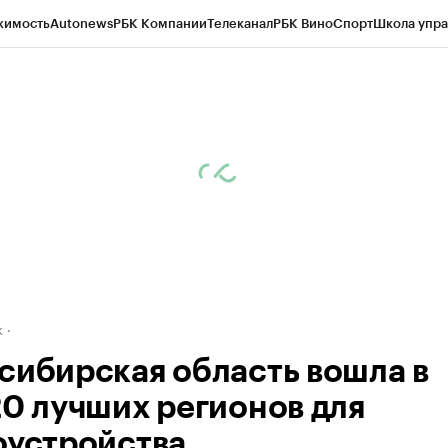
жимость
Autonews
РБК Компании
Телеканал
РБК Вино
Спорт
Школа упра
д
Стиль
Крипто
РБК Бизнес-среда
Дискуссионный клуб
Исследования
К
рагентов
Политика
Экономика
Бизнес
Технологии и медиа
Финансы
Рын
к
сибирская область вошла в
20 лучших регионов для
оустройства