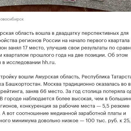
Новосибирск
ская область вошла в двадцатку перспективных для
ойства регионов России на начало первого квартала
ион занял 17 место, улучшив свои результаты по срав
 кварталом прошлого года на две позиции. Об этом
 в исследовании hh.ru.
тройку вошли Амурская область, Республика Татарст
ка Башкортостан. Москва традиционно оказалась во 
рейтинга, заняв 66 место. За год столица потеряла о
В городе наблюдается более высокая, чем в большин
гионов, конкуренция за рабочие места — 5,5 резюме
 А вот соотношение медианной заработной платы и
ого минимума довольно низкое — 100 тыс. руб. к 25,