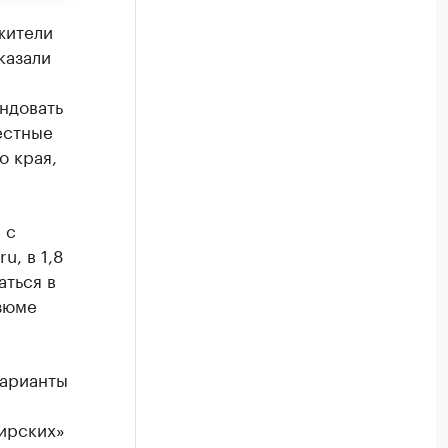
жители
казали
ндовать
естные
о края,
 с
u, в 1,8
аться в
зюме
варианты
ирских»