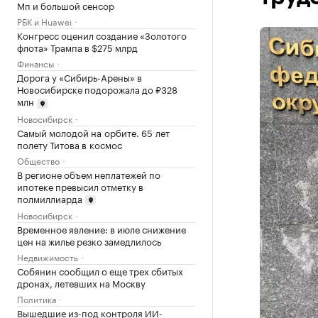
Мп и большой сенсор
РБК и Huawei
Конгресс оценил создание «Золотого
флота» Трампа в $275 млрд
Финансы
Дорога у «Сибирь-Арены» в
Новосибирске подорожала до ₽328
млн
Новосибирск
Самый молодой на орбите. 65 лет
полету Титова в космос
Общество
В регионе объем неплатежей по
ипотеке превысил отметку в
полмиллиарда
Новосибирск
Временное явление: в июле снижение
цен на жилье резко замедлилось
Недвижимость
Собянин сообщил о еще трех сбитых
дронах, летевших на Москву
Политика
Вышедшие из-под контроля ИИ-