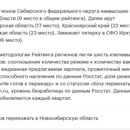
гионов Сибирского федерального округа наивысшее 
ласти (9 место в общем рейтинге). Далее идут
ская область (17 место), Красноярский край (22 мес
ая область (23 место). Замыкает пятерку в СФО Ирк
36 место).
методологии Рейтинга регионов легли шесть ключев
ов: соотношение количества резюме к количеству ва
, медианная предлагаемая зарплата, прожиточный ми
способного населения по данным Росстат, доля резю
«Не готов к переезду» и со статусом «Хочу переехать
.ru, уровень безработицы по данным Росстат. Данны
обновляются каждый квартал.
тов переезжать в Новосибирскую область