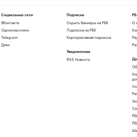
Социальные сети
Подписки
РБ
ВКонтакте
Скрыть баннеры на РБК
О 
Одноклассники
Подписка на РБК
Ко
Telegram
Корпоративная подписка
Ре
Дзен
Ра
Уведомления
RSS Новости
Др
Об
Ко
до
Хо
Ре
Зн
Са
РБ
РБ
Шк