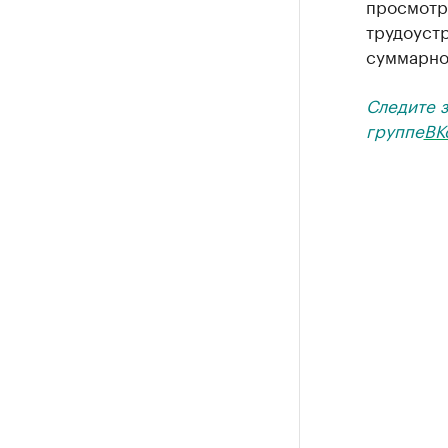
просмотро
трудоуст
суммарно
Следите 
группе
ВК