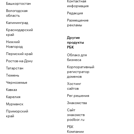
Контактная
Башкортостан
информация
Вологодская
Редакция
область
Размещение
Калининград
рекламы
Краснодарский
край
Другие
Нижний
продукты
Новгород
РБК
Пермский край
Облако для
бизнеса
Ростов-на-Дону
Корпоративный
Татарстан
регистратор
Тюмень
доменов
Черноземье
Хостинг
сайтов
Кавказ
Рег.решения
Карелия
Знакомства
Мурманск
Сайт
Приморский
знакомств
край
podbor.ru
РБК
Компании