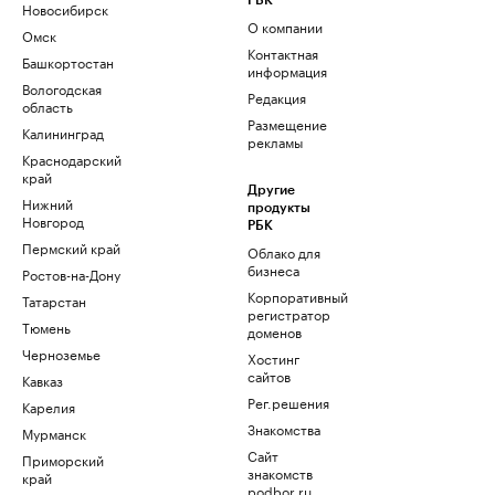
РБК
Новосибирск
О компании
Омск
Контактная
Башкортостан
информация
Вологодская
Редакция
область
Размещение
Калининград
рекламы
Краснодарский
край
Другие
Нижний
продукты
Новгород
РБК
Пермский край
Облако для
бизнеса
Ростов-на-Дону
Корпоративный
Татарстан
регистратор
Тюмень
доменов
Черноземье
Хостинг
сайтов
Кавказ
Рег.решения
Карелия
Знакомства
Мурманск
Сайт
Приморский
знакомств
край
podbor.ru