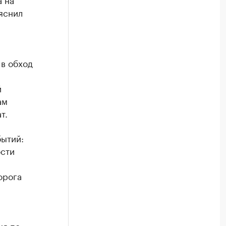
ояснил
 в обход
й
ам
т.
бытий:
ости
орога
ия по