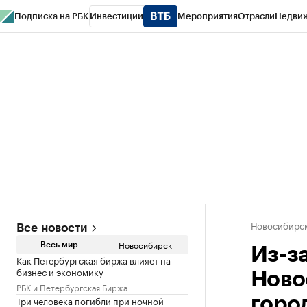
Подписка на РБК
Инвестиции
Мероприятия
Отрасли
Недви
РБК Курсы
РБК Life
Тренды
Визионеры
Национальные проекты
Горо
Спецпроекты СПб
Конференции СПб
Спецпроекты
Проверка конт
Новосибирс
Все новости
Новосибирск
Весь мир
Из-з
Как Петербургская биржа влияет на
бизнес и экономику
Ново
РБК и Петербургская Биржа
Три человека погибли при ночной
горо