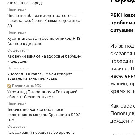
атаке на Белгород
Политика
Число погибших в ходе протестов в
РБК Новос
пакистанской зоне Кашмира достигло
проблема,
89
ситуации
Политика
Хуситы атаковали беспилотником НПЗ
Aramco в Джизане
Из-за по
Общество
оказался 
Как внуки влияют на здоровье бабушек
проходит 
и дедушек
низине. 
Общество
«Последняя капля»: о чем говорят
населенн
внезапные вспышки гнева
машин, п
Подписка на РБК
время в п
Утром над Татарстаном и Башкирией
сбили 12 беспилотников
Политика
Как расск
Творчество Бэнкси обошлось
Поповцев
налогоплательщикам Британии в $202
тыс.
дождей и 
Общество
Как сохранить средства во времена
«На сегод