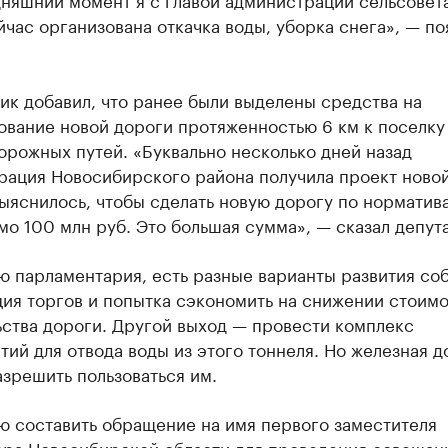
йчас организована откачка воды, уборка снега», — п
к добавил, что ранее были выделены средства на
вание новой дороги протяженностью 6 км к поселку
рожных путей. «Буквально несколько дней назад
рация Новосибирского района получила проект ново
ыяснилось, чтобы сделать новую дорогу по норматив
о 100 млн руб. Это большая сумма», — сказал депута
 парламентария, есть разные варианты развития со
ия торгов и попытка сэкономить на снижении стоим
ьства дороги. Другой выход — провести комплекс
ий для отвода воды из этого тоннеля. Но железная д
зрешить пользоваться им.
ю составить обращение на имя первого заместителя
ора Новосибирской области для проведения совещан