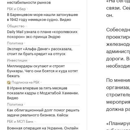
нестабильности рынков
связи. Се
РБК и Сбер
он.
В Баренцевом море нашли затонувшее
в 1942 году немецкое судно. Видео
Общество
Собеседни
Daily Mail узнала о плане «королевских
проектиро
похорон» экс-принца Эндрю
железнодо
Политика
Эксперт «Альфа-Денег» рассказала,
админист
стоит ли брать кредит на отпуск
дороги. В
Инвестиции
необходим
Миллиардеры скупают и строят
бункеры. Чего они боятся и куда хотят
бежать
По мнению
Подписка на РБК
организац
В Иране впервые за пять месяцев
показали кадры с Моджтабой Хаменеи.
строител
Видео
мероприят
Политика
должна ра
Как облигационный долг помог решить
задачи реального бизнеса. Кейсы
РБК и МСП Банк
«Планиру
Военная операция на Украине. Онлайн
губернат