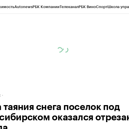
жимость
Autonews
РБК Компании
Телеканал
РБК Вино
Спорт
Школа упра
д
Стиль
Крипто
РБК Бизнес-среда
Дискуссионный клуб
Исследования
К
рагентов
Политика
Экономика
Бизнес
Технологии и медиа
Финансы
Рын
к
а таяния снега поселок под
сибирском оказался отрезан
да