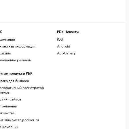
К
РБК Новости
компании
iOS
нтактная информация
Android
дакция
AppGallery
змещение рекламы
угие продукты РБК
лако для бизнеса
рпоративный регистратор
менов
стинг сайтов
г.решения
акомства
йт знакомств podbor.ru
К Компании