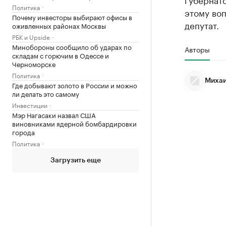
Политика
этому воп
Почему инвесторы выбирают офисы в
депутат.
оживленных районах Москвы
РБК и Upside
Минобороны сообщило об ударах по
Авторы
складам с горючим в Одессе и
Черноморске
Политика
Михаи
Где добывают золото в России и можно
ли делать это самому
Инвестиции
Мэр Нагасаки назвал США
виновниками ядерной бомбардировки
города
Политика
Загрузить еще