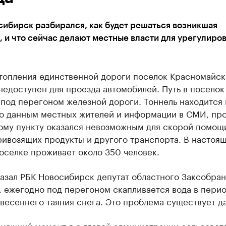
ибирск разбирался, как будет решаться возникшая
 и что сейчас делают местные власти для урегулиро
дтопления единственной дороги поселок Красномайск
недоступен для проезда автомобилей. Путь в поселок
под перегоном железной дороги. Тоннель находится 
По данным местных жителей и информации в СМИ, про
ому пункту оказался невозможным для скорой помощ
ривозящих продукты и другого транспорта. В настоя
оселке проживает около 350 человек.
азал РБК Новосибирск депутат областного Заксобран
, ежегодно под перегоном скапливается вода в пери
весеннего таяния снега. Это проблема существует д
няшний момент я с главой администрации сельсовет