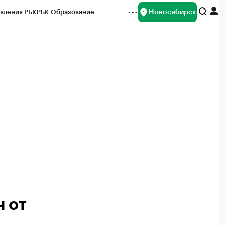
Новосибирск
вления РБК
РБК Образование
редитные рейтинги
Франшизы
Газета
ок наличной валюты
 от