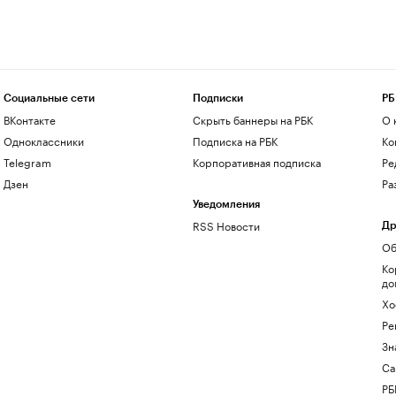
Социальные сети
Подписки
РБ
ВКонтакте
Скрыть баннеры на РБК
О 
Одноклассники
Подписка на РБК
Ко
Telegram
Корпоративная подписка
Ре
Дзен
Ра
Уведомления
RSS Новости
Др
Об
Ко
до
Хо
Ре
Зн
Са
РБ