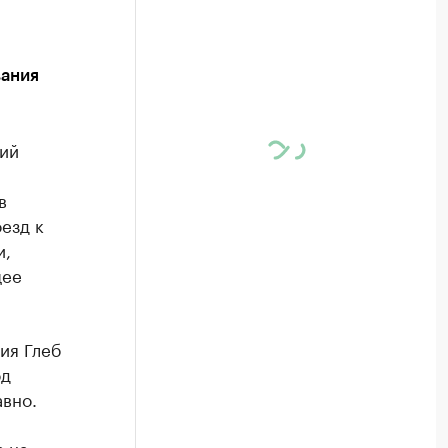
вания
ий
в
езд к
и,
щее
ия Глеб
од
авно.
а на