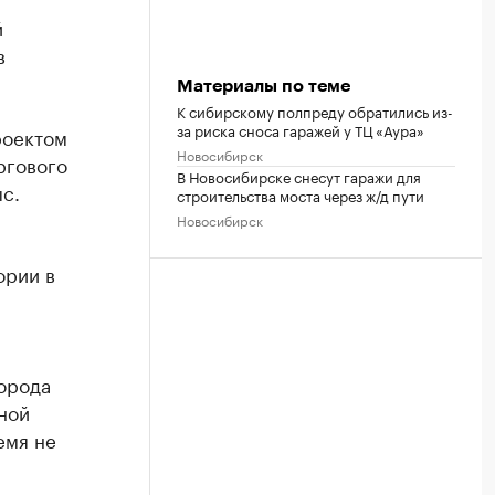
й
в
Материалы по теме
К сибирскому полпреду обратились из-
за риска сноса гаражей у ТЦ «Аура»
роектом
Новосибирск
ргового
В Новосибирске снесут гаражи для
с.
строительства моста через ж/д пути
Новосибирск
ории в
орода
ной
емя не