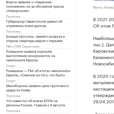
Власти заявили о «переломе
положения» из-за обстрелов трассы
Фото: Алек
«Новороссия»
Политика
В 2021-20
Губернатор Севастополя заявил об
Об этом 
отражении атаки дронов
Политика
Больше прогулок, свежего воздуха и
Наибольше
отдыха: квартиры рядом с парками
тыс.). Да
РБК и ПИК Серия плюс
Кировский
Ромашина назвала хорошим
выступление синхронисток на
Калининск
чемпионате Европы
Новосиби
Спорт
Ромашина — РБК об итогах чемпионата
Европы: «Слепили из того, что было»
В 2020 г
Спорт
металлич
Минобороны назвало цели группового
нестацио
удара по Киеву
утвержде
Политика
Что известно об атаках БПЛА на
29.04.201
регионы России. Главное к 8 августа
Политика
«Благода