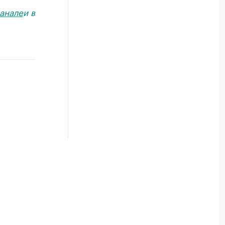
анале
и в