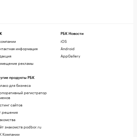
К
РБК Новости
компании
iOS
нтактная информация
Android
дакция
AppGallery
змещение рекламы
угие продукты РБК
лако для бизнеса
рпоративный регистратор
менов
стинг сайтов
г.решения
акомства
йт знакомств podbor.ru
К Компании