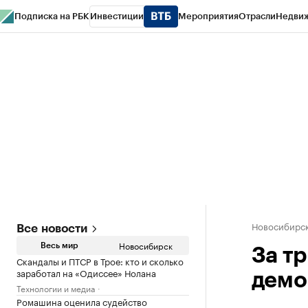
Подписка на РБК
Инвестиции
Мероприятия
Отрасли
Недви
РБК Курсы
РБК Life
Тренды
Визионеры
Национальные проекты
Горо
Спецпроекты СПб
Конференции СПб
Спецпроекты
Проверка конт
Новосибирс
Все новости
Новосибирск
Весь мир
За т
Скандалы и ПТСР в Трое: кто и сколько
заработал на «Одиссее» Нолана
демо
Технологии и медиа
Ромашина оценила судейство