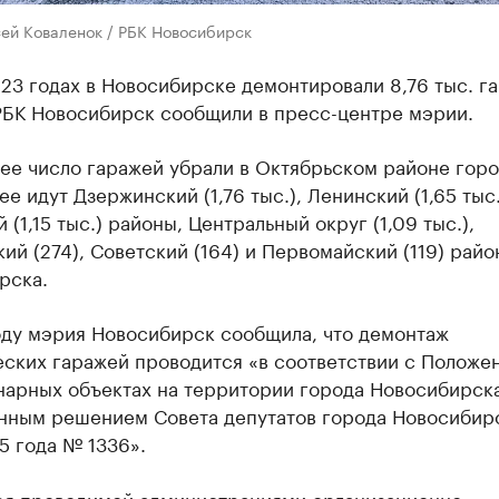
сей Коваленок / РБК Новосибирск
23 годах в Новосибирске демонтировали 8,76 тыс. г
РБК Новосибирск сообщили в пресс-центре мэрии.
е число гаражей убрали в Октябрьском районе горо
лее идут Дзержинский (1,76 тыс.), Ленинский (1,65 тыс.
 (1,15 тыс.) районы, Центральный округ (1,09 тыс.),
ий (274), Советский (164) и Первомайский (119) райо
рска.
оду мэрия Новосибирск сообщила, что демонтаж
еских гаражей проводится «в соответствии с Положе
нарных объектах на территории города Новосибирска
нным решением Совета депутатов города Новосибирс
5 года № 1336».
ря проводимой администрациями организационно-