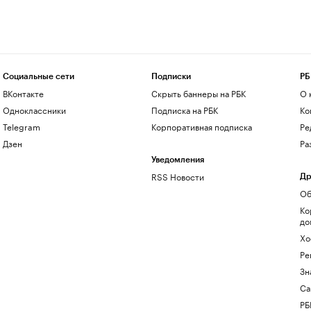
Социальные сети
Подписки
РБ
ВКонтакте
Скрыть баннеры на РБК
О 
Одноклассники
Подписка на РБК
Ко
Telegram
Корпоративная подписка
Ре
Дзен
Ра
Уведомления
RSS Новости
Др
Об
Ко
до
Хо
Ре
Зн
Са
РБ