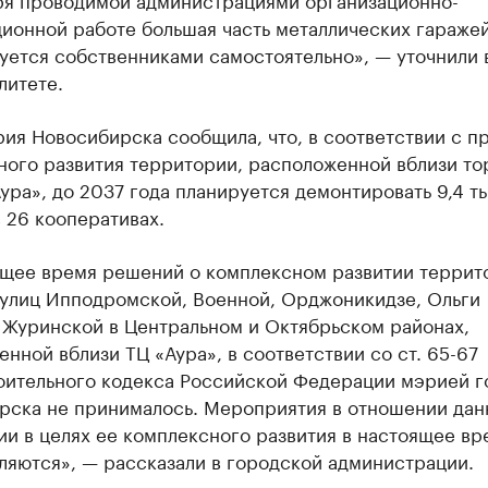
ионной работе большая часть металлических гараже
уется собственниками самостоятельно», — уточнили 
литете.
ия Новосибирска сообщила, что, в соответствии с п
ного развития территории, расположенной вблизи то
ура», до 2037 года планируется демонтировать 9,4 ты
 26 кооперативах.
ящее время решений о комплексном развитии террит
 улиц Ипподромской, Военной, Орджоникидзе, Ольги
 Журинской в Центральном и Октябрьском районах,
нной вблизи ТЦ «Аура», в соответствии со ст. 65-67
оительного кодекса Российской Федерации мэрией г
рска не принималось. Мероприятия в отношении дан
и в целях ее комплексного развития в настоящее вр
ляются», — рассказали в городской администрации.