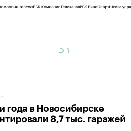
жимость
Autonews
РБК Компании
Телеканал
РБК Вино
Спорт
Школа упра
д
Стиль
Крипто
РБК Бизнес-среда
Дискуссионный клуб
Исследования
К
рагентов
Политика
Экономика
Бизнес
Технологии и медиа
Финансы
Рын
к
ри года в Новосибирске
нтировали 8,7 тыс. гаражей