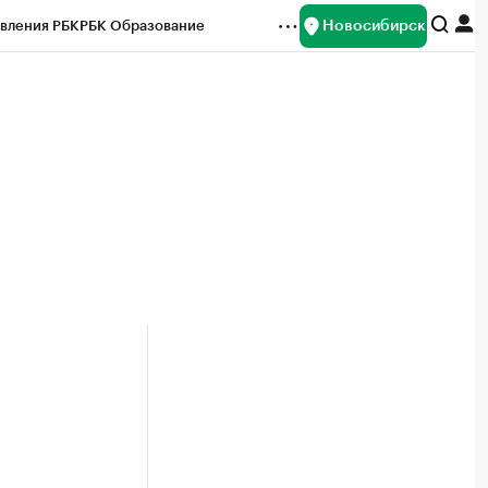
Новосибирск
вления РБК
РБК Образование
редитные рейтинги
Франшизы
Газета
ок наличной валюты