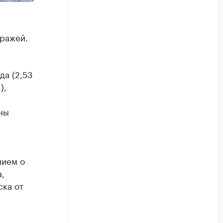
аражей.
да (2,53
),
ны
нием о
,
ка от