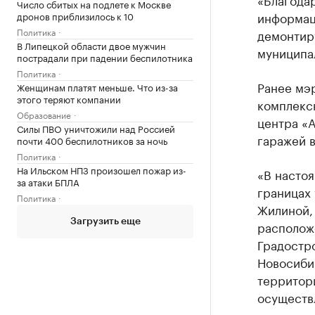
Число сбитых на подлете к Москве
информац
дронов приблизилось к 10
Политика
демонтир
В Липецкой области двое мужчин
муниципа
пострадали при падении беспилотника
Политика
Ранее мэр
Женщинам платят меньше. Что из-за
этого теряют компании
комплекс
Образование
центра «А
Силы ПВО уничтожили над Россией
гаражей в
почти 400 беспилотников за ночь
Политика
На Ильском НПЗ произошел пожар из-
«В насто
за атаки БПЛА
границах
Политика
Жилиной,
Загрузить еще
расположе
Градостр
Новосиби
территори
осуществ