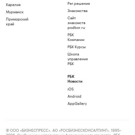
Рег.решения
Карелия
Знакомства
Мурманск
Сайт
Приморский
знакомств
край
podbor.ru
РБК
Компании
РБК Курсы
Школа
управления
РБК
РБК
Новости
iOS
Android
AppGallery
© ООО «БИЗНЕСПРЕСС», АО «РОСБИЗНЕСКОНСАЛТИНГ», 1995–
2026. Сообщения и материалы информационного агентства «РБК»