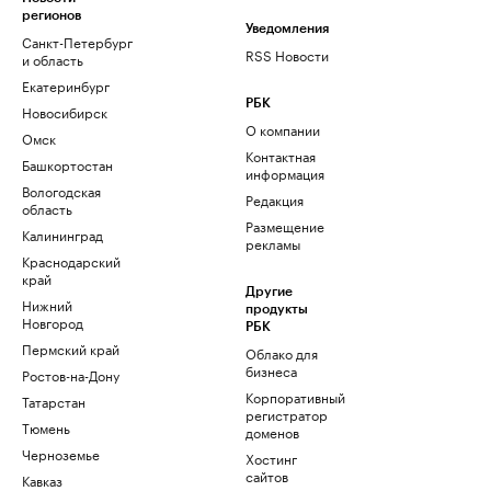
регионов
Уведомления
Санкт-Петербург
RSS Новости
и область
Екатеринбург
РБК
Новосибирск
О компании
Омск
Контактная
Башкортостан
информация
Вологодская
Редакция
область
Размещение
Калининград
рекламы
Краснодарский
край
Другие
Нижний
продукты
Новгород
РБК
Пермский край
Облако для
бизнеса
Ростов-на-Дону
Корпоративный
Татарстан
регистратор
Тюмень
доменов
Черноземье
Хостинг
сайтов
Кавказ