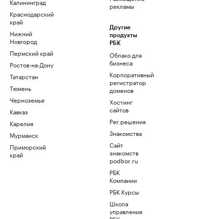
Калининград
рекламы
Краснодарский
край
Другие
Нижний
продукты
Новгород
РБК
Пермский край
Облако для
бизнеса
Ростов-на-Дону
Корпоративный
Татарстан
регистратор
Тюмень
доменов
Черноземье
Хостинг
сайтов
Кавказ
Рег.решения
Карелия
Знакомства
Мурманск
Сайт
Приморский
знакомств
край
podbor.ru
РБК
Компании
РБК Курсы
Школа
управления
РБК