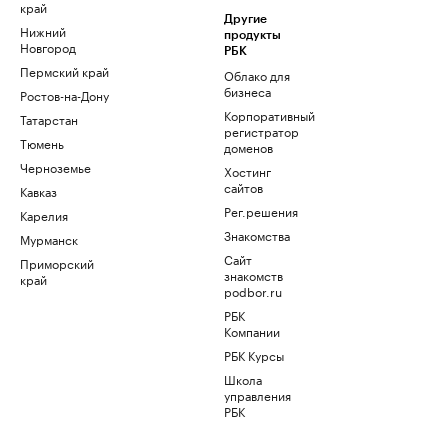
край
Другие
Нижний
продукты
Новгород
РБК
Пермский край
Облако для
бизнеса
Ростов-на-Дону
Корпоративный
Татарстан
регистратор
Тюмень
доменов
Черноземье
Хостинг
сайтов
Кавказ
Рег.решения
Карелия
Знакомства
Мурманск
Сайт
Приморский
знакомств
край
podbor.ru
РБК
Компании
РБК Курсы
Школа
управления
РБК