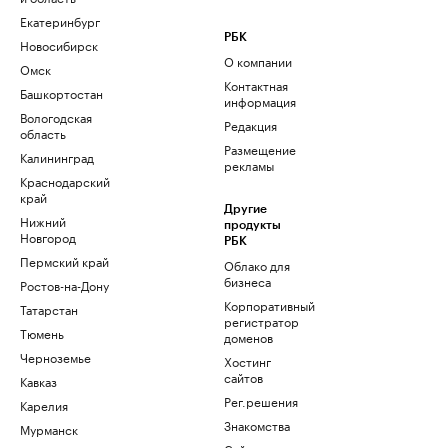
Екатеринбург
РБК
Новосибирск
О компании
Омск
Контактная
Башкортостан
информация
Вологодская
Редакция
область
Размещение
Калининград
рекламы
Краснодарский
край
Другие
Нижний
продукты
Новгород
РБК
Пермский край
Облако для
бизнеса
Ростов-на-Дону
Корпоративный
Татарстан
регистратор
Тюмень
доменов
Черноземье
Хостинг
сайтов
Кавказ
Рег.решения
Карелия
Знакомства
Мурманск