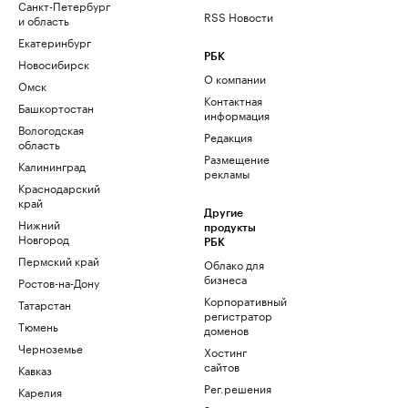
Санкт-Петербург
RSS Новости
и область
Екатеринбург
РБК
Новосибирск
О компании
Омск
Контактная
Башкортостан
информация
Вологодская
Редакция
область
Размещение
Калининград
рекламы
Краснодарский
край
Другие
Нижний
продукты
Новгород
РБК
Пермский край
Облако для
бизнеса
Ростов-на-Дону
Корпоративный
Татарстан
регистратор
Тюмень
доменов
Черноземье
Хостинг
сайтов
Кавказ
Рег.решения
Карелия