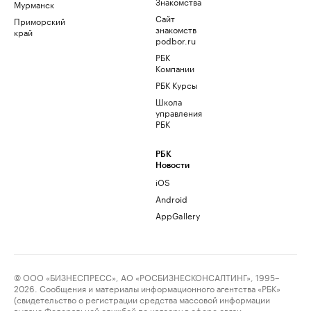
Знакомства
Мурманск
Сайт
Приморский
знакомств
край
podbor.ru
РБК
Компании
РБК Курсы
Школа
управления
РБК
РБК
Новости
iOS
Android
AppGallery
© ООО «БИЗНЕСПРЕСС», АО «РОСБИЗНЕСКОНСАЛТИНГ», 1995–
2026. Сообщения и материалы информационного агентства «РБК»
(свидетельство о регистрации средства массовой информации
выдано Федеральной службой по надзору в сфере связи,