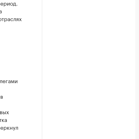
период.
з
отраслях
легами
 в
овых
тка
черкнул