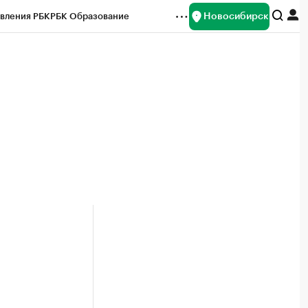
Новосибирск
вления РБК
РБК Образование
редитные рейтинги
Франшизы
Газета
ок наличной валюты