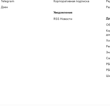
Telegram
Корпоративная подписка
Ре
Дзен
Ра
Уведомления
RSS Новости
Др
Об
Ко
до
Хо
Ре
Зн
Са
РБ
РБ
Шк