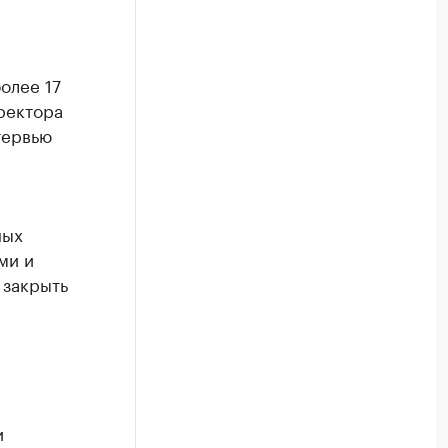
олее 17
ректора
тервью
ных
ми и
 закрыть
и