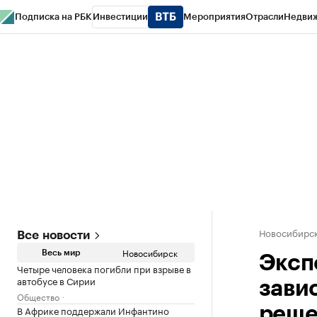
Подписка на РБК
Инвестиции
Мероприятия
Отрасли
Недви
РБК Курсы
РБК Life
Тренды
Визионеры
Национальные проекты
Горо
Спецпроекты СПб
Конференции СПб
Спецпроекты
Проверка конт
Новосибирс
Все новости
Новосибирск
Весь мир
Эксп
Четыре человека погибли при взрыве в
автобусе в Сирии
зави
Общество
В Африке поддержали Инфантино
реше