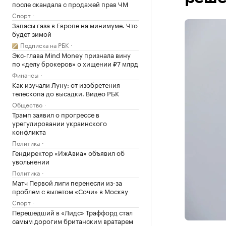
после скандала с продажей прав ЧМ
Спорт
Запасы газа в Европе на минимуме. Что
будет зимой
Подписка на РБК
Экс-глава Mind Money признала вину
по «делу брокеров» о хищении ₽7 млрд
Финансы
Как изучали Луну: от изобретения
телескопа до высадки. Видео РБК
Общество
Трамп заявил о прогрессе в
урегулировании украинского
конфликта
Политика
Гендиректор «ИжАвиа» объявил об
увольнении
Политика
Матч Первой лиги перенесли из-за
проблем с вылетом «Сочи» в Москву
Спорт
Перешедший в «Лидс» Траффорд стал
самым дорогим британским вратарем