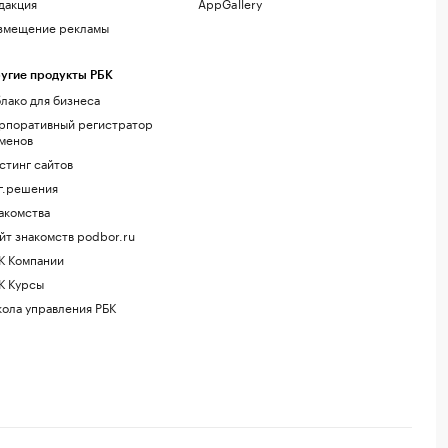
дакция
AppGallery
змещение рекламы
угие продукты РБК
лако для бизнеса
рпоративный регистратор
менов
стинг сайтов
г.решения
акомства
йт знакомств podbor.ru
К Компании
К Курсы
ола управления РБК