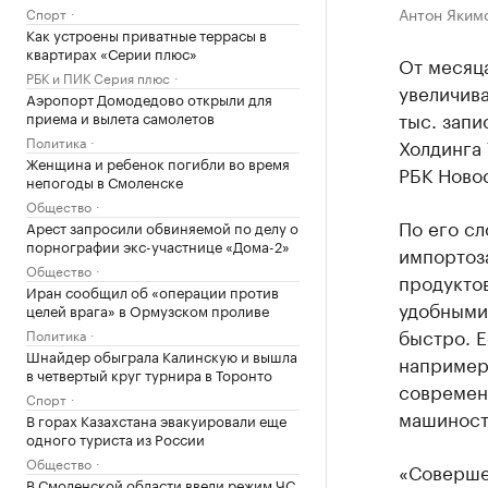
Антон Яким
Спорт
Как устроены приватные террасы в
квартирах «Серии плюс»
От месяц
РБК и ПИК Серия плюс
увеличива
Аэропорт Домодедово открыли для
тыс. запи
приема и вылета самолетов
Политика
Холдинга 
Женщина и ребенок погибли во время
РБК Ново
непогоды в Смоленске
Общество
По его с
Арест запросили обвиняемой по делу о
порнографии экс-участнице «Дома-2»
импортоз
Общество
продуктов
Иран сообщил об «операции против
удобными 
целей врага» в Ормузском проливе
быстро. Е
Политика
Шнайдер обыграла Калинскую и вышла
например
в четвертый круг турнира в Торонто
современ
Спорт
машиност
В горах Казахстана эвакуировали еще
одного туриста из России
Общество
«Соверше
В Смоленской области ввели режим ЧС