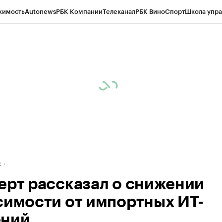
жимость
Autonews
РБК Компании
Телеканал
РБК Вино
Спорт
Школа упра
д
Стиль
Крипто
РБК Бизнес-среда
Дискуссионный клуб
Исследования
К
рагентов
Политика
Экономика
Бизнес
Технологии и медиа
Финансы
Рын
к
ерт рассказал о снижении
симости от импортных ИТ-
ний