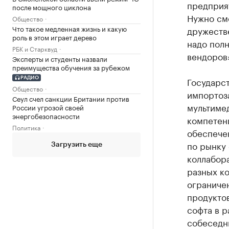
предприя
после мощного циклона
Нужно смо
Общество
Что такое медленная жизнь и какую
дружестве
роль в этом играет дерево
надо пол
РБК и Старквуд
вендоров»
Эксперты и студенты назвали
преимущества обучения за рубежом
Государст
РАДИО
Общество
импортоз
Сеул счел санкции Британии против
мультимед
России угрозой своей
энергобезопасности
компетен
Политика
обеспече
по рынку 
Загрузить еще
коллабора
разных ко
ограничен
продуктов
софта в 
собеседн