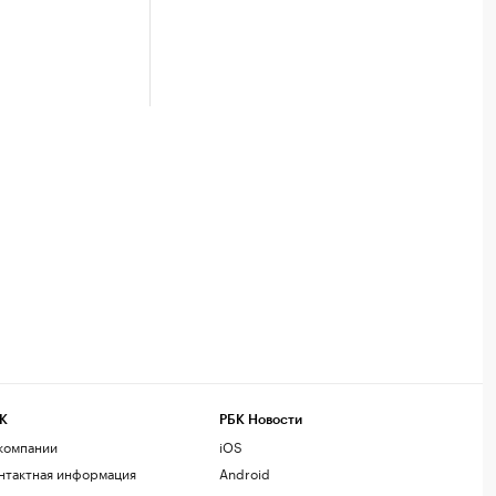
К
РБК Новости
компании
iOS
нтактная информация
Android