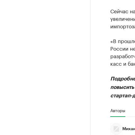
Сейчас на
увеличени
импортоза
«В прошл
России не
разработч
касс и ба
Подробне
повысить
стартап-
Авторы
Михаи