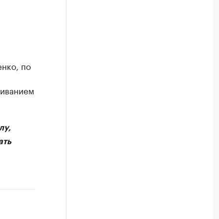
нко, по
живанием
лу,
ать