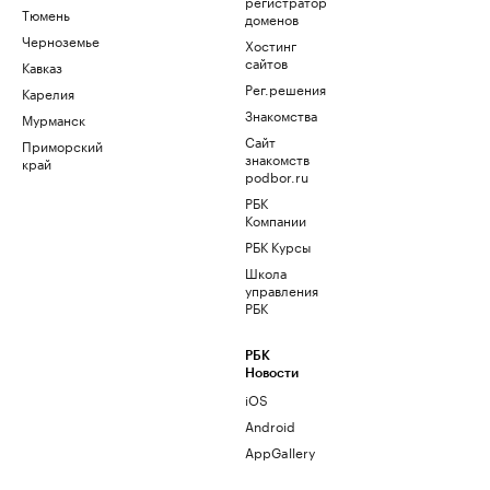
регистратор
Тюмень
доменов
Черноземье
Хостинг
сайтов
Кавказ
Рег.решения
Карелия
Знакомства
Мурманск
Сайт
Приморский
знакомств
край
podbor.ru
РБК
Компании
РБК Курсы
Школа
управления
РБК
РБК
Новости
iOS
Android
AppGallery