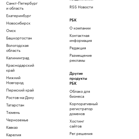
Санкт-Петербург
RSS Новости
и область
Екатеринбург
РБК
Новосибирск
О компании
Омск
Контактная
Башкортостан
информация
Вологодская
Редакция
область
Размещение
Калининград
рекламы
Краснодарский
край
Другие
Нижний
продукты
Новгород
РБК
Пермский край
Облако для
бизнеса
Ростов-на-Дону
Корпоративный
Татарстан
регистратор
Тюмень
доменов
Черноземье
Хостинг
сайтов
Кавказ
Рег.решения
Карелия