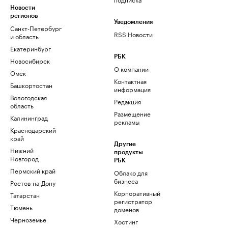
Новости
регионов
Уведомления
Санкт-Петербург
RSS Новости
и область
Екатеринбург
РБК
Новосибирск
О компании
Омск
Контактная
Башкортостан
информация
Вологодская
Редакция
область
Размещение
Калининград
рекламы
Краснодарский
край
Другие
Нижний
продукты
Новгород
РБК
Пермский край
Облако для
бизнеса
Ростов-на-Дону
Корпоративный
Татарстан
регистратор
Тюмень
доменов
Черноземье
Хостинг