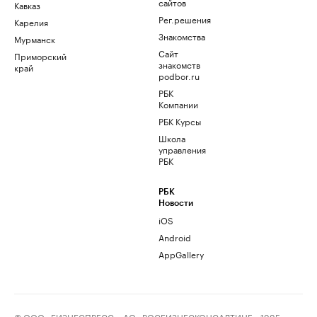
сайтов
Кавказ
Рег.решения
Карелия
Знакомства
Мурманск
Сайт
Приморский
знакомств
край
podbor.ru
РБК
Компании
РБК Курсы
Школа
управления
РБК
РБК
Новости
iOS
Android
AppGallery
© ООО «БИЗНЕСПРЕСС», АО «РОСБИЗНЕСКОНСАЛТИНГ», 1995–