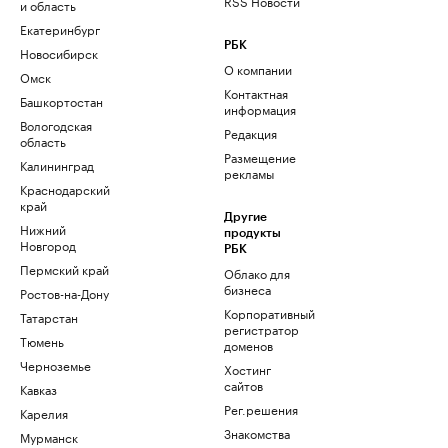
RSS Новости
и область
Екатеринбург
РБК
Новосибирск
О компании
Омск
Контактная
Башкортостан
информация
Вологодская
Редакция
область
Размещение
Калининград
рекламы
Краснодарский
край
Другие
Нижний
продукты
Новгород
РБК
Пермский край
Облако для
бизнеса
Ростов-на-Дону
Корпоративный
Татарстан
регистратор
Тюмень
доменов
Черноземье
Хостинг
сайтов
Кавказ
Рег.решения
Карелия
Знакомства
Мурманск