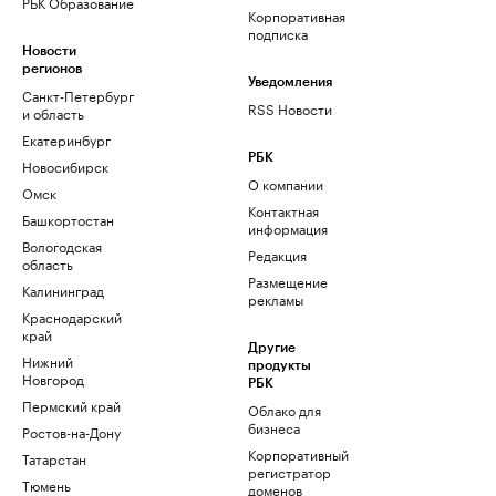
РБК Образование
Корпоративная
подписка
Новости
регионов
Уведомления
Санкт-Петербург
RSS Новости
и область
Екатеринбург
РБК
Новосибирск
О компании
Омск
Контактная
Башкортостан
информация
Вологодская
Редакция
область
Размещение
Калининград
рекламы
Краснодарский
край
Другие
Нижний
продукты
Новгород
РБК
Пермский край
Облако для
бизнеса
Ростов-на-Дону
Корпоративный
Татарстан
регистратор
Тюмень
доменов