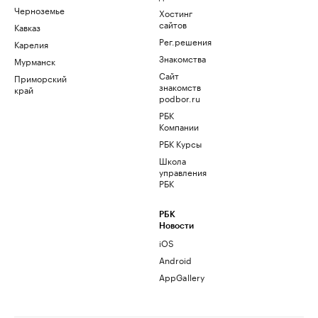
Черноземье
Хостинг
сайтов
Кавказ
Рег.решения
Карелия
Знакомства
Мурманск
Сайт
Приморский
знакомств
край
podbor.ru
РБК
Компании
РБК Курсы
Школа
управления
РБК
РБК
Новости
iOS
Android
AppGallery