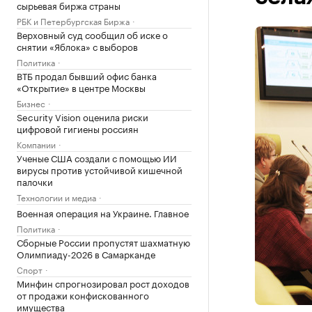
сырьевая биржа страны
РБК и Петербургская Биржа
Верховный суд сообщил об иске о
снятии «Яблока» с выборов
Политика
ВТБ продал бывший офис банка
«Открытие» в центре Москвы
Бизнес
Security Vision оценила риски
цифровой гигиены россиян
Компании
Ученые США создали с помощью ИИ
вирусы против устойчивой кишечной
палочки
Технологии и медиа
Военная операция на Украине. Главное
Политика
Сборные России пропустят шахматную
Олимпиаду-2026 в Самарканде
Спорт
Минфин спрогнозировал рост доходов
от продажи конфискованного
имущества