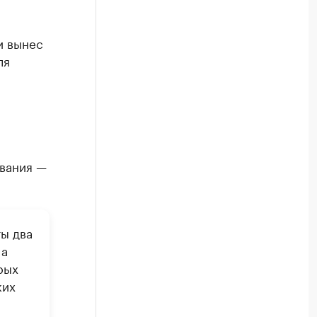
и вынес
ля
ования —
ты два
 а
рых
ких