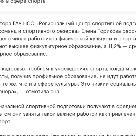
ия в сфере спорта
тора ГАУ НСО «Региональный центр спортивной подг
оманд и спортивного резерва» Елена Торикова расск
щего числа работников физической культуры и спорта
ют высшее физкультурное образование, а 11,2% — с
рное образование.
 кадровых проблем в учреждениях спорта, когда мо
ты, получив профильное образование, не идут работа
 те же, что и в сфере культуры. Это низкий социальн
енера», — отметила она.
ачальной спортивной подготовки получают в среднем
этом они заняты такой важной работой как привлечен
порт.
также подчеркнула, что после выделения физкультур