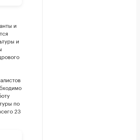
анты и
тся
ьтуры и
ы
дрового
иалистов
обходимо
боту
туры по
всего 23