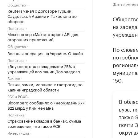
Фото: zsnso
Общество
Reuters узнал о договоре Турции,
Саудовской Аравии и Пакистана по
Обществе
обороне
на заседа
Политика
учреждени
Мессенджер «Макс» откроет API для
сторонних приложений
Общество
По словам
Военная операция на Украине. Онлайн
потребнос
Политика
региональ
«Внуково» стало владельцем 25% в
управляющей компании Домодедово
муниципа
Бизнес
150.
Пляжи, замки, марципан: гастрогид по
Калининградской области
РБК и РСХБ
В обла
Bloomberg сообщило о «неожиданных»
$22 млрд у Ким Чен Ына
вуза, 
Политика
также 
Страхование вкладов в банках: сумма
почти 3
возмещения, что такое АСВ
округах
Инвестиции