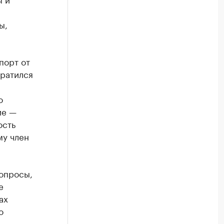
ы,
порт от
братился
о
ие —
ость
му член
опросы,
е
ах
о