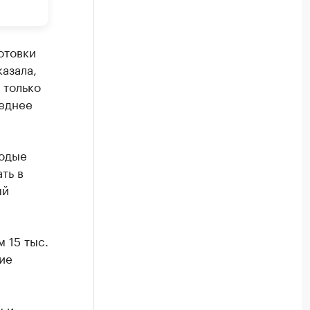
отовки
азала,
 только
реднее
лодые
ть в
ый
 15 тыс.
ие
ы и