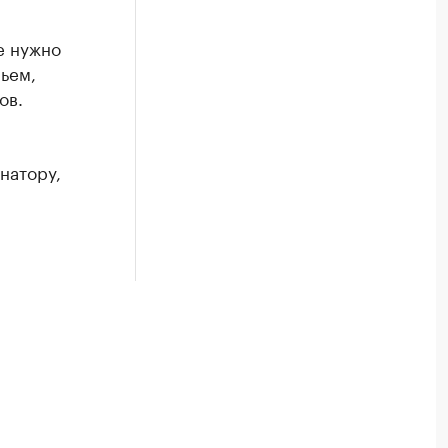
е нужно
льем,
ов.
натору,