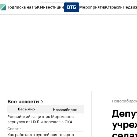
Подписка на РБК
Инвестиции
Мероприятия
Отрасли
Недви
РБК Курсы
РБК Life
Тренды
Визионеры
Национальные проекты
Горо
Спецпроекты СПб
Конференции СПб
Спецпроекты
Проверка конт
Новосибирс
Все новости
Новосибирск
Весь мир
Депу
Российский защитник Мироманов
вернулся из НХЛ и перешел в СКА
учре
Спорт
Как работает крупнейшая товарно-
села