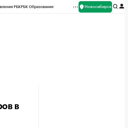
Новосибирск
вления РБК
РБК Образование
редитные рейтинги
Франшизы
Газета
ок наличной валюты
ов в