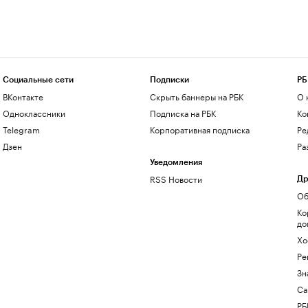
Социальные сети
Подписки
РБ
ВКонтакте
Скрыть баннеры на РБК
О 
Одноклассники
Подписка на РБК
Ко
Telegram
Корпоративная подписка
Ре
Дзен
Ра
Уведомления
RSS Новости
Др
Об
Ко
до
Хо
Ре
Зн
Са
РБ