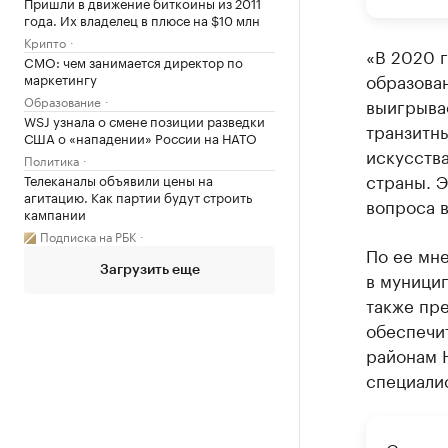
Пришли в движение биткоины из 2011
года. Их владелец в плюсе на $10 млн
Крипто
«В 2020 г
CMO: чем занимается директор по
образован
маркетингу
Образование
выигрыва
WSJ узнала о смене позиции разведки
транзитн
США о «нападении» России на НАТО
искусства
Политика
страны. 
Телеканалы объявили цены на
агитацию. Как партии будут строить
вопроса в
кампании
Подписка на РБК
По ее мн
Загрузить еще
в муници
также пре
обеспечит
районам 
специалис