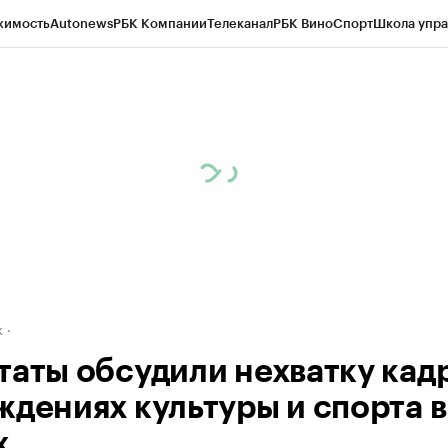
жимость
Autonews
РБК Компании
Телеканал
РБК Вино
Спорт
Школа упра
д
Стиль
Крипто
РБК Бизнес-среда
Дискуссионный клуб
Исследования
К
рагентов
Политика
Экономика
Бизнес
Технологии и медиа
Финансы
Рын
к
таты обсудили нехватку кадр
ждениях культуры и спорта в
х