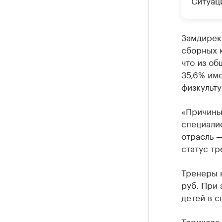
Ситуац
Замдирек
сборных к
что из об
35,6% име
физкульту
«Причины
специалис
отрасль —
статус тр
Тренеры н
руб. При 
детей в с
Торикова 