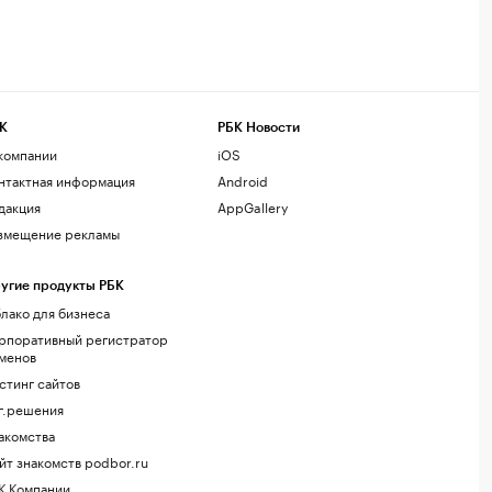
К
РБК Новости
компании
iOS
нтактная информация
Android
дакция
AppGallery
змещение рекламы
угие продукты РБК
лако для бизнеса
рпоративный регистратор
менов
стинг сайтов
г.решения
акомства
йт знакомств podbor.ru
К Компании