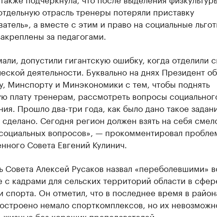
отдельную отрасль тренеры потеряли приставку
атель», а вместе с этим и право на социальные льгот
акреплены за педагогами.
али, допустили гигантскую ошибку, когда отделили с
еской деятельности. Буквально на днях Президент о
у, Минспорту и Минэкономики с тем, чтобы поднять
ую плату тренерам, рассмотреть вопросы социальног
ия. Прошло два-три года, как было дано такое задан
 сделано. Сегодня регион должен взять на себя смел
социальных вопросов», — прокомментировал пробле
нного Совета Евгений Кулинич.
ь Совета Алексей Русаков назвал «переболевшими» в
 с кадрами для сельских территорий области в сфер
и спорта. Он отметил, что в последнее время в район
построено немало спорткомплексов, но их невозможн
ь жизнью без хороших преподавателей.