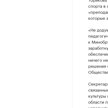
спорта в 
«преподав
которые з
«Не додум
педагогич
к Минобр
заработн
обеспечен
ничего не
решения 
Обществе
Секретар
связанные
культуры 
области 
наполнит