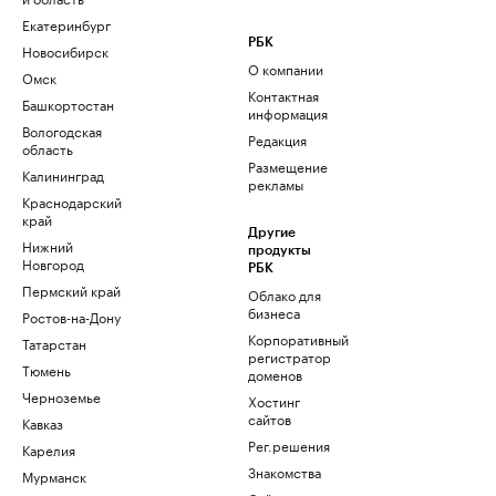
Екатеринбург
РБК
Новосибирск
О компании
Омск
Контактная
Башкортостан
информация
Вологодская
Редакция
область
Размещение
Калининград
рекламы
Краснодарский
край
Другие
Нижний
продукты
Новгород
РБК
Пермский край
Облако для
бизнеса
Ростов-на-Дону
Корпоративный
Татарстан
регистратор
Тюмень
доменов
Черноземье
Хостинг
сайтов
Кавказ
Рег.решения
Карелия
Знакомства
Мурманск