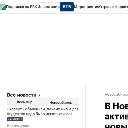
Подписка на РБК
Инвестиции
Мероприятия
Отрасли
Недви
РБК Курсы
РБК Life
Тренды
Визионеры
Национальные проекты
Горо
Спецпроекты СПб
Конференции СПб
Спецпроекты
Проверка конт
Новосибирс
Все новости
Новосибирск
Весь мир
В Но
Эксперты объяснили, почему жилье для
студентов надо было искать «вчера»
акти
РАДИО
Недвижимость
новы