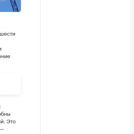
 шести
и
ение
ы
обны
й. Это
 —