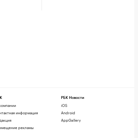
К
РБК Новости
компании
iOS
нтактная информация
Android
дакция
AppGallery
змещение рекламы