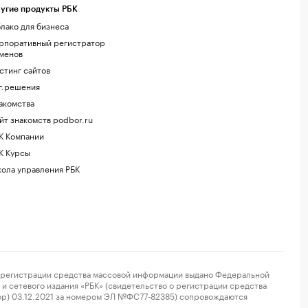
угие продукты РБК
лако для бизнеса
рпоративный регистратор
менов
стинг сайтов
г.решения
акомства
йт знакомств podbor.ru
К Компании
К Курсы
ола управления РБК
регистрации средства массовой информации выдано Федеральной
и сетевого издания «РБК» (свидетельство о регистрации средства
ор) 03.12.2021 за номером ЭЛ №ФС77-82385) сопровождаются