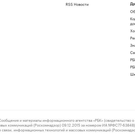
RSS Новости
Др
Об
Ко
до
Хо
Ре
Зн
Са
РБ
РБ
Шк
ения и материалы информационного агентства «РБК» (свидетельство о 
овых коммуникаций (Роскомнадзор) 09.12.2015 за номером ИА №ФС77-63848) 
 связи, информационных технологий и массовых коммуникаций (Роскомнадз