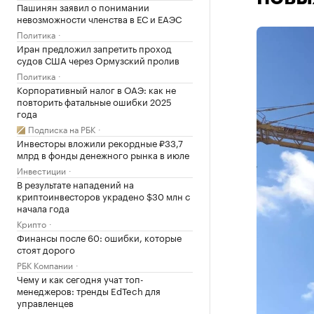
Пашинян заявил о понимании
невозможности членства в ЕС и ЕАЭС
Политика
Иран предложил запретить проход
судов США через Ормузский пролив
Политика
Корпоративный налог в ОАЭ: как не
повторить фатальные ошибки 2025
года
Подписка на РБК
Инвесторы вложили рекордные ₽33,7
млрд в фонды денежного рынка в июле
Инвестиции
В результате нападений на
криптоинвесторов украдено $30 млн с
начала года
Крипто
Финансы после 60: ошибки, которые
стоят дорого
РБК Компании
Чему и как сегодня учат топ-
менеджеров: тренды EdTech для
управленцев