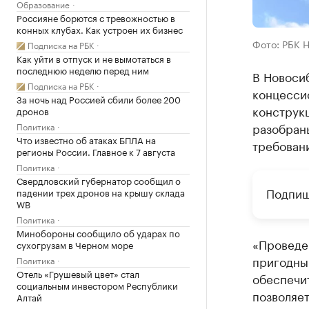
Образование
Россияне борются с тревожностью в
конных клубах. Как устроен их бизнес
Фото: РБК 
Подписка на РБК
Как уйти в отпуск и не вымотаться в
последнюю неделю перед ним
В Новоси
Подписка на РБК
концессио
За ночь над Россией сбили более 200
конструк
дронов
разобран
Политика
Что известно об атаках БПЛА на
требовани
регионы России. Главное к 7 августа
Политика
Свердловский губернатор сообщил о
Подпиш
падении трех дронов на крышу склада
WB
Политика
Минобороны сообщило об ударах по
«Проведе
сухогрузам в Черном море
пригодны
Политика
Отель «Грушевый цвет» стал
обеспечи
социальным инвестором Республики
позволяе
Алтай