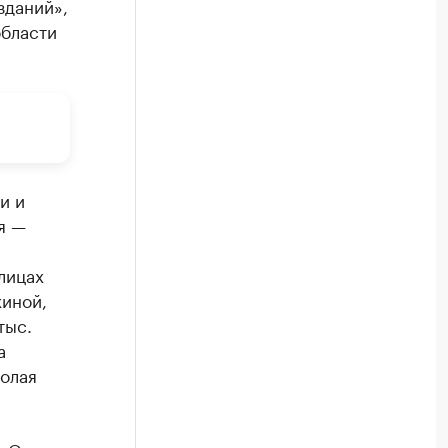
зданий»,
области
и и
я —
лицах
жиной,
тыс.
а
колая