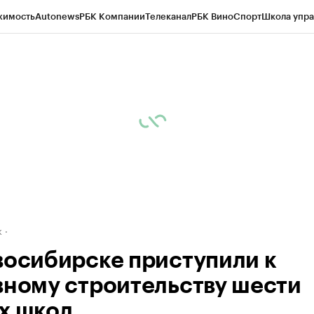
жимость
Autonews
РБК Компании
Телеканал
РБК Вино
Спорт
Школа упра
д
Стиль
Крипто
РБК Бизнес-среда
Дискуссионный клуб
Исследования
К
рагентов
Политика
Экономика
Бизнес
Технологии и медиа
Финансы
Рын
к
восибирске приступили к
вному строительству шести
х школ