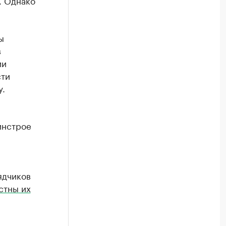
. Однако
ы
в
ии
сти
у.
инстрое
ядчиков
стны их