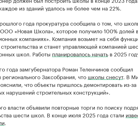
онер должен был построить школы в конце 2023 года
каждое из зданий удалось не более чем на 22%.
рошлого года прокуратура сообщила о том, что школ
ООО «Новая Школа», которое получило 100% долей 
ионных компаниях». Компания возьмет на себя функц
 строительства и станет управляющей компанией ше
онных школ. Работы
планировалось начать
в 2025 год
ого года замгубернатора Роман Теленчинов сообщил
м регионального Заксобрания, что
школы снесут
. В М
ояснили, что объекты пришлось демонтировать из-за
ых нарушений строительных конструкций».
го власти объявили повторные торги по поиску подр
ства шести школ. В конце июля 2025 года стали
изве
ли
.