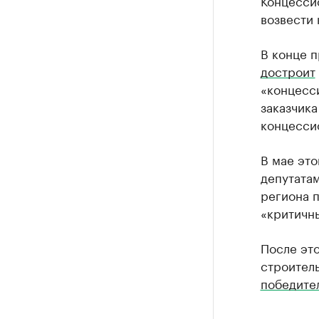
Концесси
возвести 
В конце п
достроит
«концесс
заказчика
концесси
В мае эт
депутата
региона п
«критичн
После это
строитель
победите