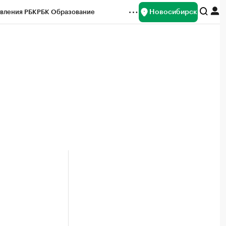
Новосибирск
вления РБК
РБК Образование
редитные рейтинги
Франшизы
Газета
ок наличной валюты