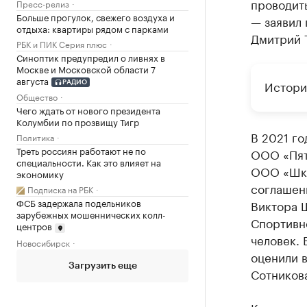
проводить
Пресс-релиз
Больше прогулок, свежего воздуха и
— заявил
отдыха: квартиры рядом с парками
Дмитрий 
РБК и ПИК Серия плюс
Синоптик предупредил о ливнях в
Москве и Московской области 7
августа
Истори
РАДИО
Общество
Чего ждать от нового президента
Колумбии по прозвищу Тигр
В 2021 г
Политика
Треть россиян работают не по
ООО «Пят
специальности. Как это влияет на
ООО «Шко
экономику
соглашени
Подписка на РБК
ФСБ задержала подельников
Виктора Ш
зарубежных мошеннических колл-
Спортивн
центров
человек. 
Новосибирск
оценили в
Загрузить еще
Сотников